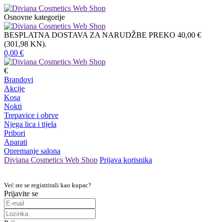
Osnovne kategorije
BESPLATNA DOSTAVA ZA NARUDŽBE PREKO 40,00 €
(301,98 KN).
0,00
€
€
Brandovi
Akcije
Kosa
Nokti
Trepavice i obrve
Njega lica i tijela
Pribori
Aparati
Opremanje salona
Diviana Cosmetics Web Shop
Prijava korisnika
Već ste se registrirali kao kupac?
Prijavite se