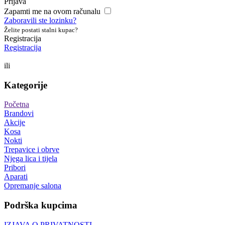
Prijava
Zapamti me na ovom računalu
Zaboravili ste lozinku?
Želite postati stalni kupac?
Registracija
Registracija
ili
Kategorije
Početna
Brandovi
Akcije
Kosa
Nokti
Trepavice i obrve
Njega lica i tijela
Pribori
Aparati
Opremanje salona
Podrška kupcima
IZJAVA O PRIVATNOSTI