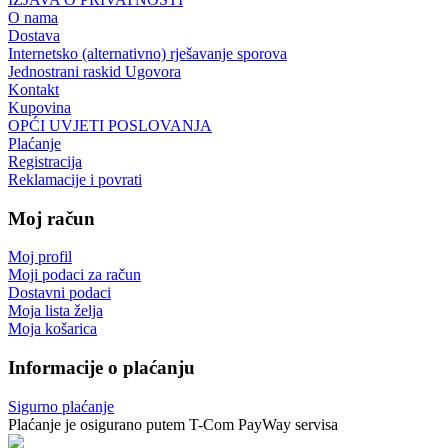
O nama
Dostava
Internetsko (alternativno) rješavanje sporova
Jednostrani raskid Ugovora
Kontakt
Kupovina
OPĆI UVJETI POSLOVANJA
Plaćanje
Registracija
Reklamacije i povrati
Moj račun
Moj profil
Moji podaci za račun
Dostavni podaci
Moja lista želja
Moja košarica
Informacije o plaćanju
Sigurno plaćanje
Plaćanje je osigurano putem T-Com PayWay servisa