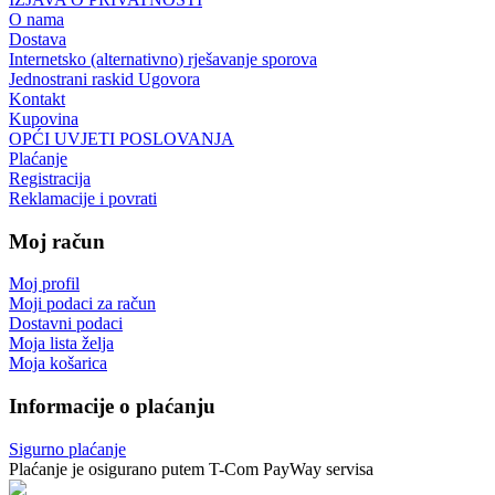
O nama
Dostava
Internetsko (alternativno) rješavanje sporova
Jednostrani raskid Ugovora
Kontakt
Kupovina
OPĆI UVJETI POSLOVANJA
Plaćanje
Registracija
Reklamacije i povrati
Moj račun
Moj profil
Moji podaci za račun
Dostavni podaci
Moja lista želja
Moja košarica
Informacije o plaćanju
Sigurno plaćanje
Plaćanje je osigurano putem T-Com PayWay servisa