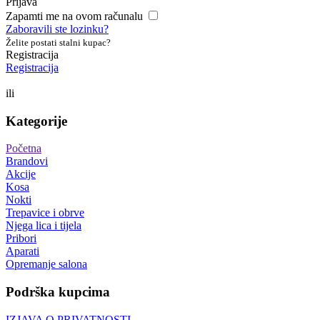
Prijava
Zapamti me na ovom računalu
Zaboravili ste lozinku?
Želite postati stalni kupac?
Registracija
Registracija
ili
Kategorije
Početna
Brandovi
Akcije
Kosa
Nokti
Trepavice i obrve
Njega lica i tijela
Pribori
Aparati
Opremanje salona
Podrška kupcima
IZJAVA O PRIVATNOSTI