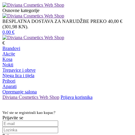
Osnovne kategorije
BESPLATNA DOSTAVA ZA NARUDŽBE PREKO 40,00 €
(301,98 KN).
0,00
€
€
Brandovi
Akcije
Kosa
Nokti
Trepavice i obrve
Njega lica i tijela
Pribori
Aparati
Opremanje salona
Diviana Cosmetics Web Shop
Prijava korisnika
Već ste se registrirali kao kupac?
Prijavite se