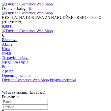
Osnovne kategorije
BESPLATNA DOSTAVA ZA NARUDŽBE PREKO 40,00 €
(301,98 KN).
0,00
€
€
Brandovi
Akcije
Kosa
Nokti
Trepavice i obrve
Njega lica i tijela
Pribori
Aparati
Opremanje salona
Diviana Cosmetics Web Shop
Prijava korisnika
Već ste se registrirali kao kupac?
Prijavite se