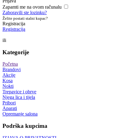
Prijava
Zapamti me na ovom računalu
Zaboravili ste lozinku?
Želite postati stalni kupac?
Registracija
Registracija
ili
Kategorije
Početna
Brandovi
Akcije
Kosa
Nokti
Trepavice i obrve
Njega lica i tijela
Pribori
Aparati
Opremanje salona
Podrška kupcima
IZJAVA O PRIVATNOSTI