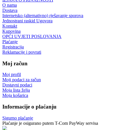
O nama
Dostava
Internetsko (alternativno) rješavanje sporova
Jednostrani raskid Ugovora
Kontakt
Kupovina
OPĆI UVJETI POSLOVANJA
Plaćanje
Registracija
Reklamacije i povrati
Moj račun
Moj profil
Moji podaci za račun
Dostavni podaci
Moja lista želja
Moja košarica
Informacije o plaćanju
Sigurno plaćanje
Plaćanje je osigurano putem T-Com PayWay servisa