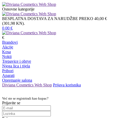
Osnovne kategorije
BESPLATNA DOSTAVA ZA NARUDŽBE PREKO 40,00 €
(301,98 KN).
0,00
€
€
Brandovi
Akcije
Kosa
Nokti
Trepavice i obrve
Njega lica i tijela
Pribori
Aparati
Opremanje salona
Diviana Cosmetics Web Shop
Prijava korisnika
Već ste se registrirali kao kupac?
Prijavite se