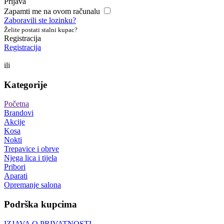
Prijava
Zapamti me na ovom računalu
Zaboravili ste lozinku?
Želite postati stalni kupac?
Registracija
Registracija
ili
Kategorije
Početna
Brandovi
Akcije
Kosa
Nokti
Trepavice i obrve
Njega lica i tijela
Pribori
Aparati
Opremanje salona
Podrška kupcima
IZJAVA O PRIVATNOSTI