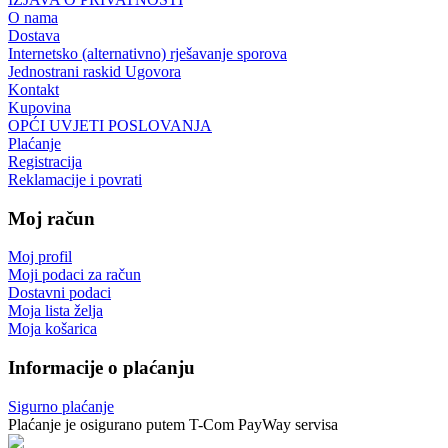
O nama
Dostava
Internetsko (alternativno) rješavanje sporova
Jednostrani raskid Ugovora
Kontakt
Kupovina
OPĆI UVJETI POSLOVANJA
Plaćanje
Registracija
Reklamacije i povrati
Moj račun
Moj profil
Moji podaci za račun
Dostavni podaci
Moja lista želja
Moja košarica
Informacije o plaćanju
Sigurno plaćanje
Plaćanje je osigurano putem T-Com PayWay servisa