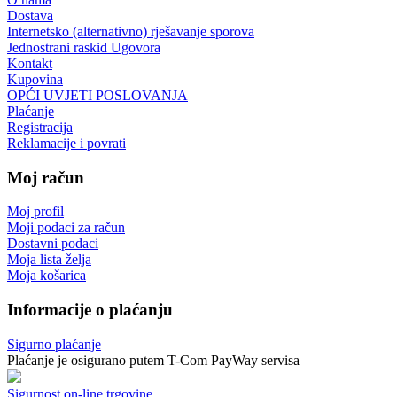
Dostava
Internetsko (alternativno) rješavanje sporova
Jednostrani raskid Ugovora
Kontakt
Kupovina
OPĆI UVJETI POSLOVANJA
Plaćanje
Registracija
Reklamacije i povrati
Moj račun
Moj profil
Moji podaci za račun
Dostavni podaci
Moja lista želja
Moja košarica
Informacije o plaćanju
Sigurno plaćanje
Plaćanje je osigurano putem T-Com PayWay servisa
Sigurnost on-line trgovine