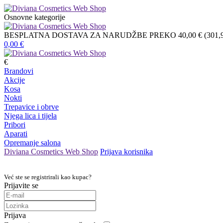
Osnovne kategorije
BESPLATNA DOSTAVA ZA NARUDŽBE PREKO 40,00 € (301,9
0,00
€
€
Brandovi
Akcije
Kosa
Nokti
Trepavice i obrve
Njega lica i tijela
Pribori
Aparati
Opremanje salona
Diviana Cosmetics Web Shop
Prijava korisnika
Već ste se registrirali kao kupac?
Prijavite se
Prijava