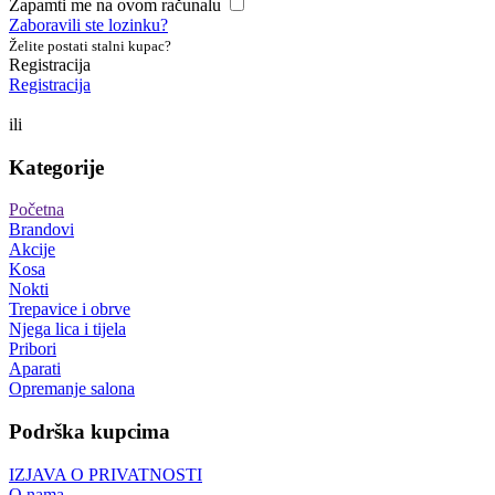
Zapamti me na ovom računalu
Zaboravili ste lozinku?
Želite postati stalni kupac?
Registracija
Registracija
ili
Kategorije
Početna
Brandovi
Akcije
Kosa
Nokti
Trepavice i obrve
Njega lica i tijela
Pribori
Aparati
Opremanje salona
Podrška kupcima
IZJAVA O PRIVATNOSTI
O nama