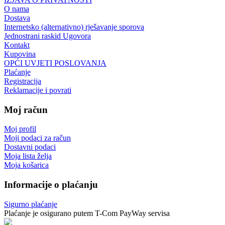
O nama
Dostava
Internetsko (alternativno) rješavanje sporova
Jednostrani raskid Ugovora
Kontakt
Kupovina
OPĆI UVJETI POSLOVANJA
Plaćanje
Registracija
Reklamacije i povrati
Moj račun
Moj profil
Moji podaci za račun
Dostavni podaci
Moja lista želja
Moja košarica
Informacije o plaćanju
Sigurno plaćanje
Plaćanje je osigurano putem T-Com PayWay servisa