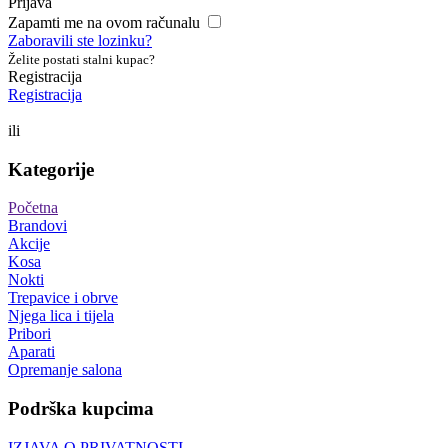
Prijava
Zapamti me na ovom računalu
Zaboravili ste lozinku?
Želite postati stalni kupac?
Registracija
Registracija
ili
Kategorije
Početna
Brandovi
Akcije
Kosa
Nokti
Trepavice i obrve
Njega lica i tijela
Pribori
Aparati
Opremanje salona
Podrška kupcima
IZJAVA O PRIVATNOSTI