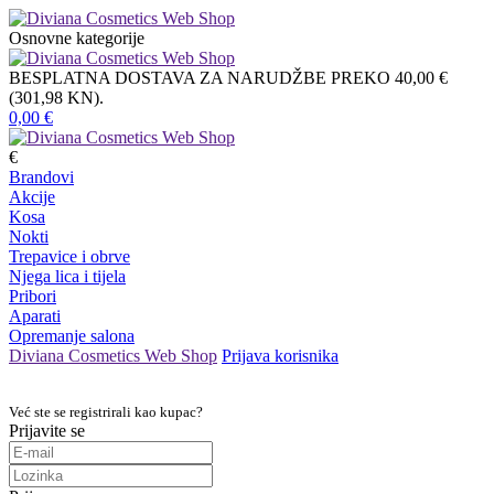
Osnovne kategorije
BESPLATNA DOSTAVA ZA NARUDŽBE PREKO 40,00 €
(301,98 KN).
0,00
€
€
Brandovi
Akcije
Kosa
Nokti
Trepavice i obrve
Njega lica i tijela
Pribori
Aparati
Opremanje salona
Diviana Cosmetics Web Shop
Prijava korisnika
Već ste se registrirali kao kupac?
Prijavite se