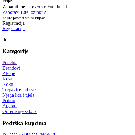
Prijava
Zapamti me na ovom računalu
Zaboravili ste lozinku?
Želite postati stalni kupac?
Registracija
Registracija
ili
Kategorije
Početna
Brandovi
Akcije
Kosa
Nokti
Trepavice i obrve
Njega lica i tijela
Pribori
Aparati
Opremanje salona
Podrška kupcima
IZJAVA O PRIVATNOSTI