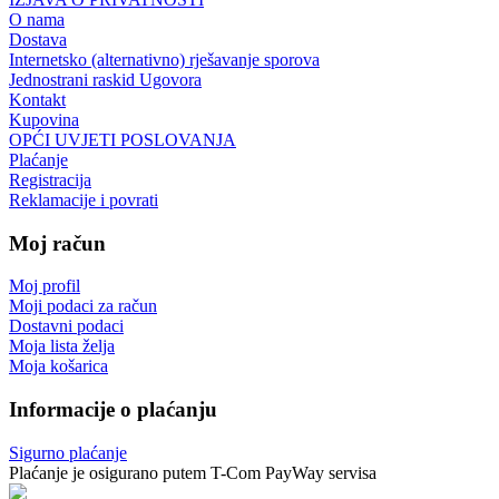
O nama
Dostava
Internetsko (alternativno) rješavanje sporova
Jednostrani raskid Ugovora
Kontakt
Kupovina
OPĆI UVJETI POSLOVANJA
Plaćanje
Registracija
Reklamacije i povrati
Moj račun
Moj profil
Moji podaci za račun
Dostavni podaci
Moja lista želja
Moja košarica
Informacije o plaćanju
Sigurno plaćanje
Plaćanje je osigurano putem T-Com PayWay servisa