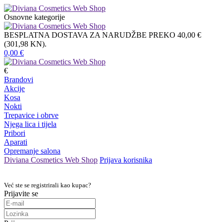
Osnovne kategorije
BESPLATNA DOSTAVA ZA NARUDŽBE PREKO 40,00 €
(301,98 KN).
0,00
€
€
Brandovi
Akcije
Kosa
Nokti
Trepavice i obrve
Njega lica i tijela
Pribori
Aparati
Opremanje salona
Diviana Cosmetics Web Shop
Prijava korisnika
Već ste se registrirali kao kupac?
Prijavite se