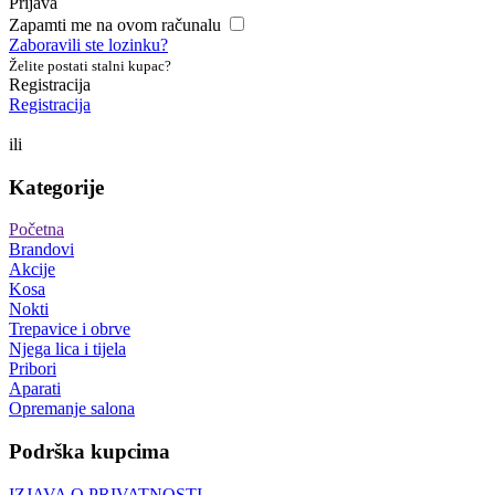
Prijava
Zapamti me na ovom računalu
Zaboravili ste lozinku?
Želite postati stalni kupac?
Registracija
Registracija
ili
Kategorije
Početna
Brandovi
Akcije
Kosa
Nokti
Trepavice i obrve
Njega lica i tijela
Pribori
Aparati
Opremanje salona
Podrška kupcima
IZJAVA O PRIVATNOSTI