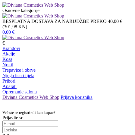
Osnovne kategorije
BESPLATNA DOSTAVA ZA NARUDŽBE PREKO 40,00 €
(301,98 KN).
0,00
€
€
Brandovi
Akcije
Kosa
Nokti
Trepavice i obrve
Njega lica i tijela
Pribori
Aparati
Opremanje salona
Diviana Cosmetics Web Shop
Prijava korisnika
Već ste se registrirali kao kupac?
Prijavite se