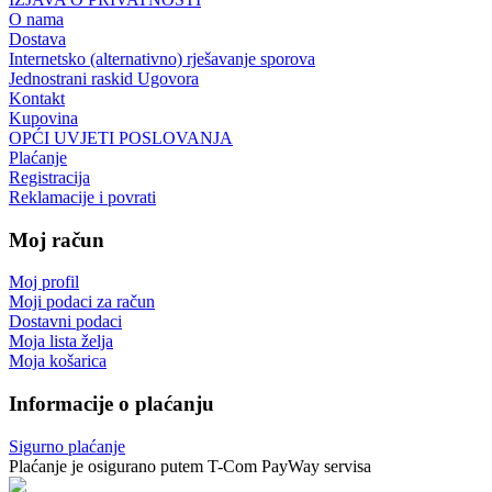
O nama
Dostava
Internetsko (alternativno) rješavanje sporova
Jednostrani raskid Ugovora
Kontakt
Kupovina
OPĆI UVJETI POSLOVANJA
Plaćanje
Registracija
Reklamacije i povrati
Moj račun
Moj profil
Moji podaci za račun
Dostavni podaci
Moja lista želja
Moja košarica
Informacije o plaćanju
Sigurno plaćanje
Plaćanje je osigurano putem T-Com PayWay servisa