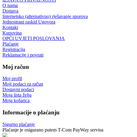
O nama
Dostava
Internetsko (alternativno) rješavanje sporova
Jednostrani raskid Ugovora
Kontakt
Kupovina
OPĆI UVJETI POSLOVANJA
Plaćanje
Registracija
Reklamacije i povrati
Moj račun
Moj profil
Moji podaci za račun
Dostavni podaci
Moja lista želja
Moja košarica
Informacije o plaćanju
Sigurno plaćanje
Plaćanje je osigurano putem T-Com PayWay servisa