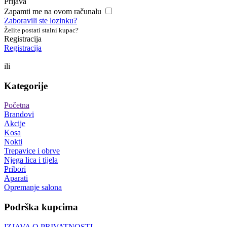
Prijava
Zapamti me na ovom računalu
Zaboravili ste lozinku?
Želite postati stalni kupac?
Registracija
Registracija
ili
Kategorije
Početna
Brandovi
Akcije
Kosa
Nokti
Trepavice i obrve
Njega lica i tijela
Pribori
Aparati
Opremanje salona
Podrška kupcima
IZJAVA O PRIVATNOSTI