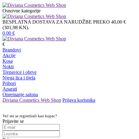
Osnovne kategorije
BESPLATNA DOSTAVA ZA NARUDŽBE PREKO 40,00 €
(301,98 KN).
0,00
€
€
Brandovi
Akcije
Kosa
Nokti
Trepavice i obrve
Njega lica i tijela
Pribori
Aparati
Opremanje salona
Diviana Cosmetics Web Shop
Prijava korisnika
Već ste se registrirali kao kupac?
Prijavite se