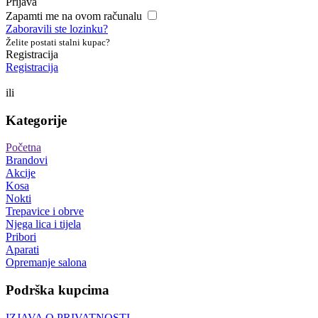
Prijava
Zapamti me na ovom računalu
Zaboravili ste lozinku?
Želite postati stalni kupac?
Registracija
Registracija
ili
Kategorije
Početna
Brandovi
Akcije
Kosa
Nokti
Trepavice i obrve
Njega lica i tijela
Pribori
Aparati
Opremanje salona
Podrška kupcima
IZJAVA O PRIVATNOSTI