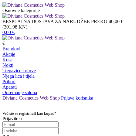
Osnovne kategorije
BESPLATNA DOSTAVA ZA NARUDŽBE PREKO 40,00 €
(301,98 KN).
0,00
€
€
Brandovi
Akcije
Kosa
Nokti
Trepavice i obrve
Njega lica i tijela
Pribori
Aparati
Opremanje salona
Diviana Cosmetics Web Shop
Prijava korisnika
Već ste se registrirali kao kupac?
Prijavite se