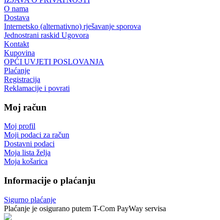
O nama
Dostava
Internetsko (alternativno) rješavanje sporova
Jednostrani raskid Ugovora
Kontakt
Kupovina
OPĆI UVJETI POSLOVANJA
Plaćanje
Registracija
Reklamacije i povrati
Moj račun
Moj profil
Moji podaci za račun
Dostavni podaci
Moja lista želja
Moja košarica
Informacije o plaćanju
Sigurno plaćanje
Plaćanje je osigurano putem T-Com PayWay servisa