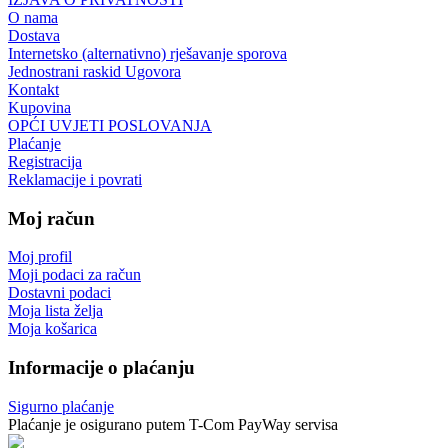
O nama
Dostava
Internetsko (alternativno) rješavanje sporova
Jednostrani raskid Ugovora
Kontakt
Kupovina
OPĆI UVJETI POSLOVANJA
Plaćanje
Registracija
Reklamacije i povrati
Moj račun
Moj profil
Moji podaci za račun
Dostavni podaci
Moja lista želja
Moja košarica
Informacije o plaćanju
Sigurno plaćanje
Plaćanje je osigurano putem T-Com PayWay servisa