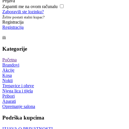
Prijava
Zapamti me na ovom računalu
Zaboravili ste lozinku?
Želite postati stalni kupac?
Registracija
Registracija
ili
Kategorije
Početna
Brandovi
Akcije
Kosa
Nokti
Trepavice i obrve
Njega lica i tijela
Pribori
Aparati
Opremanje salona
Podrška kupcima
IZJAVA O PRIVATNOSTI