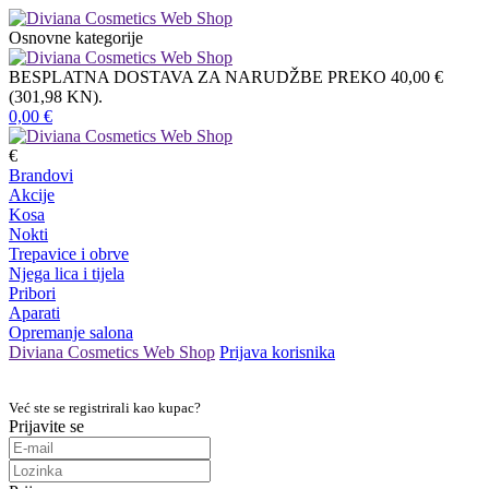
Osnovne kategorije
BESPLATNA DOSTAVA ZA NARUDŽBE PREKO 40,00 €
(301,98 KN).
0,00
€
€
Brandovi
Akcije
Kosa
Nokti
Trepavice i obrve
Njega lica i tijela
Pribori
Aparati
Opremanje salona
Diviana Cosmetics Web Shop
Prijava korisnika
Već ste se registrirali kao kupac?
Prijavite se