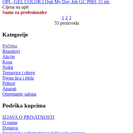
OPI - GEL COLOR I Quit My Day Job GC P001 15 ml.
Cijena na upit
Samo za profesionalce
1
2
3
55 proizvoda
Kategorije
Početna
Brandovi
Akcije
Kosa
Nokti
Trepavice i obrve
Njega lica i tijela
Pribori
Aparati
Opremanje salona
Podrška kupcima
IZJAVA O PRIVATNOSTI
O nama
Dostava