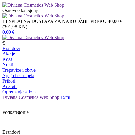
Osnovne kategorije
BESPLATNA DOSTAVA ZA NARUDŽBE PREKO 40,00 €
(301,98 KN).
0,00
€
€
Brandovi
Akcije
Kosa
Nokti
Trepavice i obrve
Njega lica i tijela
Pribori
Aparati
Opremanje salona
Diviana Cosmetics Web Shop
15ml
Podkategorije
Brandovi