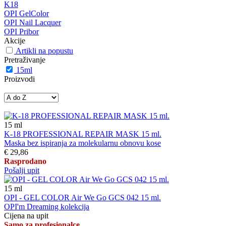
K18
OPI GelColor
OPI Nail Lacquer
OPI Pribor
Akcije
Artikli na popustu
Pretraživanje
15ml
Proizvodi
15
ml
K-18 PROFESSIONAL REPAIR MASK 15 ml.
Maska bez ispiranja za molekularnu obnovu kose
€ 29,86
Rasprodano
Pošalji upit
15
ml
OPI - GEL COLOR Air We Go GCS 042 15 ml.
OPI'm Dreaming kolekcija
Cijena na upit
Samo za profesionalce