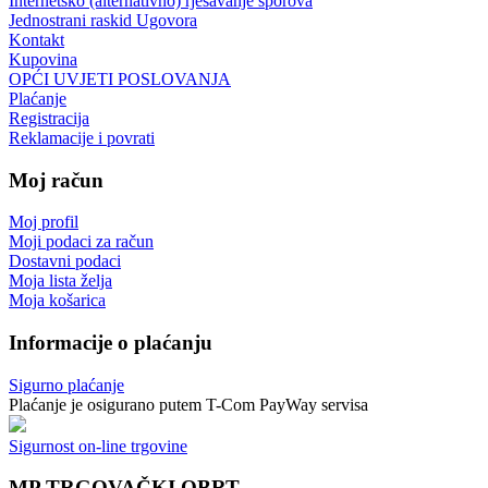
Internetsko (alternativno) rješavanje sporova
Jednostrani raskid Ugovora
Kontakt
Kupovina
OPĆI UVJETI POSLOVANJA
Plaćanje
Registracija
Reklamacije i povrati
Moj račun
Moj profil
Moji podaci za račun
Dostavni podaci
Moja lista želja
Moja košarica
Informacije o plaćanju
Sigurno plaćanje
Plaćanje je osigurano putem T-Com PayWay servisa
Sigurnost on-line trgovine
MP TRGOVAČKI OBRT