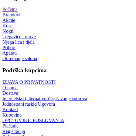
Početna
Brandovi
Akcije
Kosa
Nokti
Trepavice i obrve
Njega lica i tijela
Pribori
Aparati
Opremanje salona
Podrška kupcima
IZJAVA O PRIVATNOSTI
O nama
Dostava
Internetsko (alternativno) rješavanje sporova
Jednostrani raskid Ugovora
Kontakt
Kupovina
OPĆI UVJETI POSLOVANJA
Plaćanje
Registracija