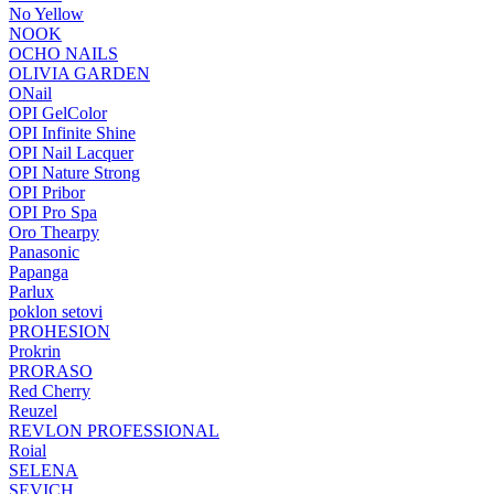
No Yellow
NOOK
OCHO NAILS
OLIVIA GARDEN
ONail
OPI GelColor
OPI Infinite Shine
OPI Nail Lacquer
OPI Nature Strong
OPI Pribor
OPI Pro Spa
Oro Thearpy
Panasonic
Papanga
Parlux
poklon setovi
PROHESION
Prokrin
PRORASO
Red Cherry
Reuzel
REVLON PROFESSIONAL
Roial
SELENA
SEVICH