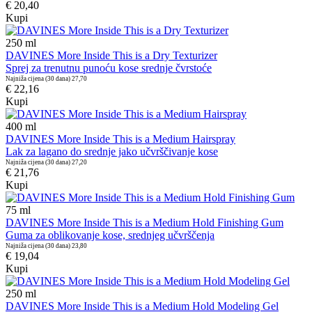
€ 20,40
Kupi
250
ml
DAVINES More Inside This is a Dry Texturizer
Sprej za trenutnu punoću kose srednje čvrstoće
Najniža cijena (30 dana)
27,70
€ 22,16
Kupi
400
ml
DAVINES More Inside This is a Medium Hairspray
Lak za lagano do srednje jako učvrščivanje kose
Najniža cijena (30 dana)
27,20
€ 21,76
Kupi
75
ml
DAVINES More Inside This is a Medium Hold Finishing Gum
Guma za oblikovanje kose, srednjeg učvrščenja
Najniža cijena (30 dana)
23,80
€ 19,04
Kupi
250
ml
DAVINES More Inside This is a Medium Hold Modeling Gel