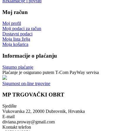
Reklamacije i povrati
Moj račun
Moj profil
Moji podaci za račun
Dostavni podaci
Moja lista želja
Moja košarica
Informacije o plaćanju
Sigurno plaćanje
Plaćanje je osigurano putem T-Com PayWay servisa
Sigurnost on-line trgovine
MP TRGOVAČKI OBRT
Sjedište
Vukovarska 22, 20000 Dubrovnik, Hrvatska
E-mail
diviana.proway@gmail.com
Kontakt telefon