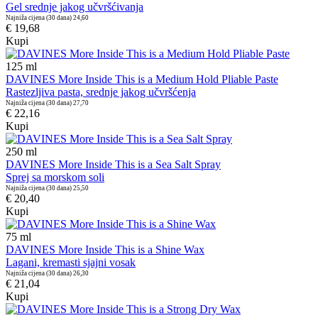
Gel srednje jakog učvršćivanja
Najniža cijena (30 dana)
24,60
€ 19,68
Kupi
125
ml
DAVINES More Inside This is a Medium Hold Pliable Paste
Rastezljiva pasta, srednje jakog učvršćenja
Najniža cijena (30 dana)
27,70
€ 22,16
Kupi
250
ml
DAVINES More Inside This is a Sea Salt Spray
Sprej sa morskom soli
Najniža cijena (30 dana)
25,50
€ 20,40
Kupi
75
ml
DAVINES More Inside This is a Shine Wax
Lagani, kremasti sjajni vosak
Najniža cijena (30 dana)
26,30
€ 21,04
Kupi