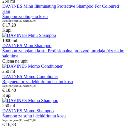
250
ml
DAVINES Minu Illuminating Protective Shampoo For Coloured
Hair
Šampon za obojenu kosu
Najniža cijena (30 dana)
20,40
€ 17,20
Kupi
1000
ml
DAVINES Minu Shampoo
Šampon za bojanu kosu. Profesionalna proizvod, prodaja frizerskim
salonima.
Cijena na upit
250
ml
DAVINES Momo Conditioner
Regenerator za dehidriranu i suhu kosu
Najniža cijena (30 dana)
23,00
€ 18,40
Kupi
250
ml
DAVINES Momo Shampoo
Šampon za suhu i dehidriranu kosu
Najniža cijena (30 dana)
20,40
€ 16,33