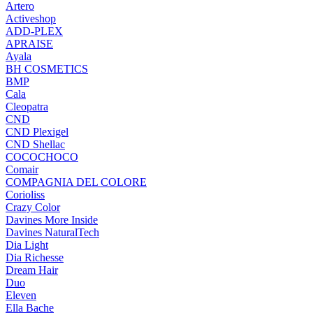
Artero
Activeshop
ADD-PLEX
APRAISE
Ayala
BH COSMETICS
BMP
Cala
Cleopatra
CND
CND Plexigel
CND Shellac
COCOCHOCO
Comair
COMPAGNIA DEL COLORE
Corioliss
Crazy Color
Davines More Inside
Davines NaturalTech
Dia Light
Dia Richesse
Dream Hair
Duo
Eleven
Ella Bache