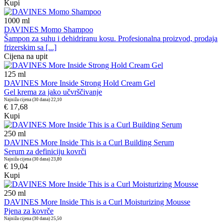
Kupi
1000
ml
DAVINES Momo Shampoo
Šampon za suhu i dehidriranu kosu. Profesionalna proizvod, prodaja
frizerskim sa [...]
Cijena na upit
125
ml
DAVINES More Inside Strong Hold Cream Gel
Gel krema za jako učvrščivanje
Najniža cijena (30 dana)
22,10
€ 17,68
Kupi
250
ml
DAVINES More Inside This is a Curl Building Serum
Serum za definiciju kovrči
Najniža cijena (30 dana)
23,80
€ 19,04
Kupi
250
ml
DAVINES More Inside This is a Curl Moisturizing Mousse
Pjena za kovrče
Najniža cijena (30 dana)
25,50