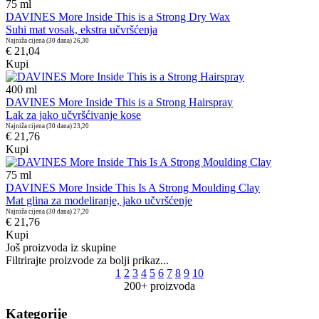
75
ml
DAVINES More Inside This is a Strong Dry Wax
Suhi mat vosak, ekstra učvršćenja
Najniža cijena (30 dana)
26,30
€ 21,04
Kupi
400
ml
DAVINES More Inside This is a Strong Hairspray
Lak za jako učvršćivanje kose
Najniža cijena (30 dana)
23,20
€ 21,76
Kupi
75
ml
DAVINES More Inside This Is A Strong Moulding Clay
Mat glina za modeliranje, jako učvršćenje
Najniža cijena (30 dana)
27,20
€ 21,76
Kupi
Još proizvoda iz skupine
Filtrirajte proizvode za bolji prikaz...
1
2
3
4
5
6
7
8
9
10
200+ proizvoda
Kategorije