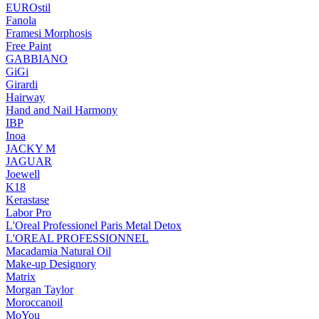
EUROstil
Fanola
Framesi Morphosis
Free Paint
GABBIANO
GiGi
Girardi
Hairway
Hand and Nail Harmony
IBP
Inoa
JACKY M
JAGUAR
Joewell
K18
Kerastase
Labor Pro
L'Oreal Professionel Paris Metal Detox
L'OREAL PROFESSIONNEL
Macadamia Natural Oil
Make-up Designory
Matrix
Morgan Taylor
Moroccanoil
MoYou