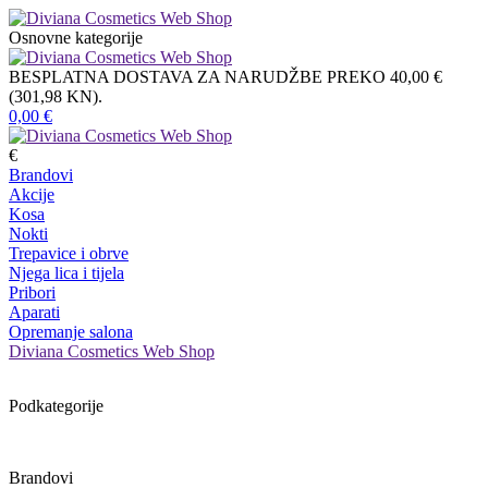
Osnovne kategorije
BESPLATNA DOSTAVA ZA NARUDŽBE PREKO 40,00 €
(301,98 KN).
0,00
€
€
Brandovi
Akcije
Kosa
Nokti
Trepavice i obrve
Njega lica i tijela
Pribori
Aparati
Opremanje salona
Diviana Cosmetics Web Shop
Podkategorije
Brandovi