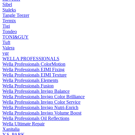
Sibel
Staleks
Tangle Teezer
Termix
Tigi
Tondeo
TONI&GUY
Tuft
Valera
vgr
WELLA PROFESSIONALS
Wella Professionals ColorMotion
Wella Professionals EIMI Fixing
Wella Professionals EIMI Texture
Wella Professionals Elements
Wella Professionals Fusion
Wella Professionals Invigo Balance
Wella Professionals Invigo Color Brilliance
Wella Professionals Invigo Color Service
Wella Professionals Invigo Nutri-Enrich
Wella Professionals Invigo Volume Boost
Wella Professionals Oil Reflections
Wella Ultimate Repair
Xanitalia
Y.S. PARK