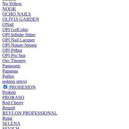
No Yellow
NOOK
OCHO NAILS
OLIVIA GARDEN
ONail
OPI GelColor
OPI Infinite Shine
OPI Nail Lacquer
OPI Nature Strong
OPI Pribor
OPI Pro Spa
Oro Thearpy
Panasonic
Papanga
Parlux
poklon setovi
PROHESION
Prokrin
PRORASO
Red Cherry
Reuzel
REVLON PROFESSIONAL
Roial
SELENA
SEVICH