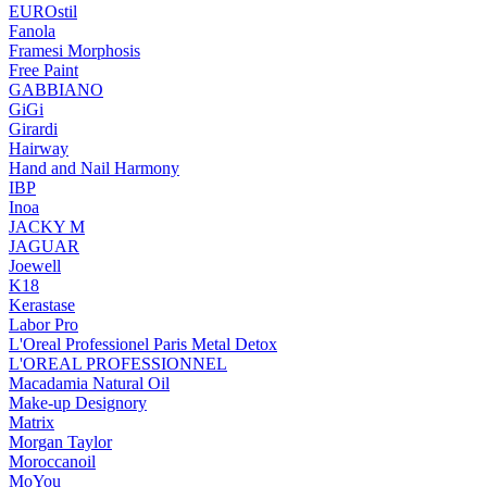
EUROstil
Fanola
Framesi Morphosis
Free Paint
GABBIANO
GiGi
Girardi
Hairway
Hand and Nail Harmony
IBP
Inoa
JACKY M
JAGUAR
Joewell
K18
Kerastase
Labor Pro
L'Oreal Professionel Paris Metal Detox
L'OREAL PROFESSIONNEL
Macadamia Natural Oil
Make-up Designory
Matrix
Morgan Taylor
Moroccanoil
MoYou