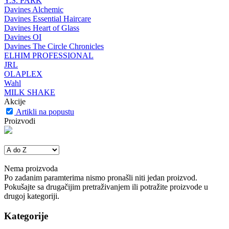
Y.S. PARK
Davines Alchemic
Davines Essential Haircare
Davines Heart of Glass
Davines OI
Davines The Circle Chronicles
ELHIM PROFESSIONAL
JRL
OLAPLEX
Wahl
MILK SHAKE
Akcije
Artikli na popustu
Proizvodi
Nema proizvoda
Po zadanim paramterima nismo pronašli niti jedan proizvod.
Pokušajte sa drugačijim pretraživanjem ili potražite proizvode u
drugoj kategoriji.
Kategorije