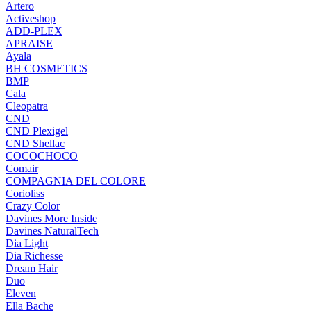
Artero
Activeshop
ADD-PLEX
APRAISE
Ayala
BH COSMETICS
BMP
Cala
Cleopatra
CND
CND Plexigel
CND Shellac
COCOCHOCO
Comair
COMPAGNIA DEL COLORE
Corioliss
Crazy Color
Davines More Inside
Davines NaturalTech
Dia Light
Dia Richesse
Dream Hair
Duo
Eleven
Ella Bache