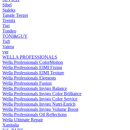
Sibel
Staleks
Tangle Teezer
Termix
Tigi
Tondeo
TONI&GUY
Tuft
Valera
vgr
WELLA PROFESSIONALS
Wella Professionals ColorMotion
Wella Professionals EIMI Fixing
Wella Professionals EIMI Texture
Wella Professionals Elements
Wella Professionals Fusion
Wella Professionals Invigo Balance
Wella Professionals Invigo Color Brilliance
Wella Professionals Invigo Color Service
Wella Professionals Invigo Nutri-Enrich
Wella Professionals Invigo Volume Boost
Wella Professionals Oil Reflections
Wella Ultimate Repair
Xanitalia