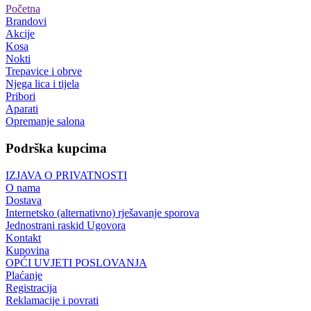
Početna
Brandovi
Akcije
Kosa
Nokti
Trepavice i obrve
Njega lica i tijela
Pribori
Aparati
Opremanje salona
Podrška kupcima
IZJAVA O PRIVATNOSTI
O nama
Dostava
Internetsko (alternativno) rješavanje sporova
Jednostrani raskid Ugovora
Kontakt
Kupovina
OPĆI UVJETI POSLOVANJA
Plaćanje
Registracija
Reklamacije i povrati