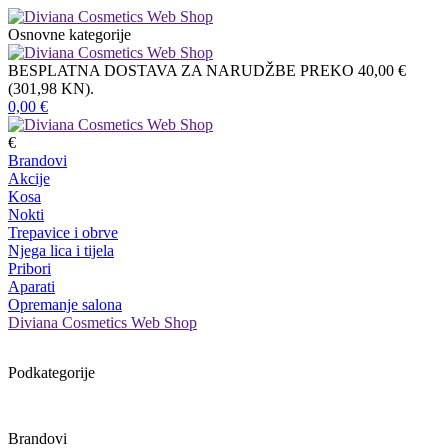
Osnovne kategorije
BESPLATNA DOSTAVA ZA NARUDŽBE PREKO 40,00 €
(301,98 KN).
0,00
€
€
Brandovi
Akcije
Kosa
Nokti
Trepavice i obrve
Njega lica i tijela
Pribori
Aparati
Opremanje salona
Diviana Cosmetics Web Shop
Podkategorije
Brandovi