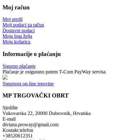
Moj račun
Moj profil
Moji podaci za račun
Dostavni podaci
Moja lista želja
Moja košarica
Informacije o plaćanju
Sigurno plaćanje
Plaćanje je osigurano putem T-Com PayWay servisa
Sigurnost on-line trgovine
MP TRGOVAČKI OBRT
Sjedište
Vukovarska 22, 20000 Dubrovnik, Hrvatska
E-mail
diviana.proway@gmail.com
Kontakt telefon
+38520612351