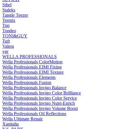
Sibel
Staleks
Tangle Teezer
Termix
Tigi
Tondeo
TONI&GUY
Tuft
Valera
vgr
WELLA PROFESSIONALS
Wella Professionals ColorMotion
Wella Professionals EIMI Fixing
Wella Professionals EIMI Texture
Wella Professionals Elements
Wella Professionals Fusion
Wella Professionals Invigo Balance
Wella Professionals Invigo Color Brilliance
Wella Professionals Invigo Color Service
Wella Professionals Invigo Nutri-Enrich
Wella Professionals Invigo Volume Boost
Wella Professionals Oil Reflections
Wella Ultimate Repair
Xanitalia