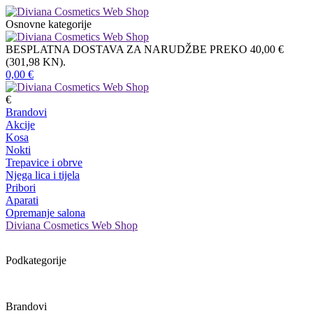
Osnovne kategorije
BESPLATNA DOSTAVA ZA NARUDŽBE PREKO 40,00 €
(301,98 KN).
0,00
€
€
Brandovi
Akcije
Kosa
Nokti
Trepavice i obrve
Njega lica i tijela
Pribori
Aparati
Opremanje salona
Diviana Cosmetics Web Shop
Podkategorije
Brandovi