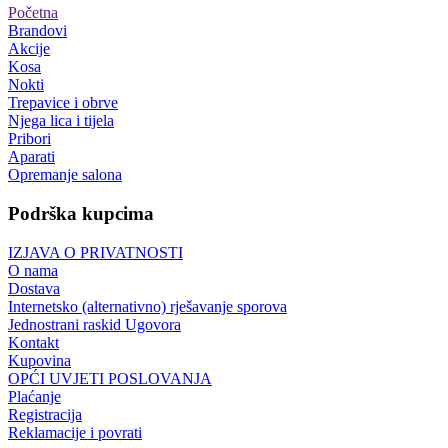
Početna
Brandovi
Akcije
Kosa
Nokti
Trepavice i obrve
Njega lica i tijela
Pribori
Aparati
Opremanje salona
Podrška kupcima
IZJAVA O PRIVATNOSTI
O nama
Dostava
Internetsko (alternativno) rješavanje sporova
Jednostrani raskid Ugovora
Kontakt
Kupovina
OPĆI UVJETI POSLOVANJA
Plaćanje
Registracija
Reklamacije i povrati