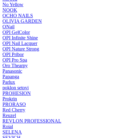
No Yellow
NOOK
OCHO NAILS
OLIVIA GARDEN
ONail
OPI GelColor
OPI Infinite Shine
OPI Nail Lacquer
OPI Nature Strong
OPI Pribor
OPI Pro Spa
Oro Thearpy
Panasonic
Papanga
Parlux
poklon setovi
PROHESION
Prokrin
PRORASO
Red Cherry
Reuzel
REVLON PROFESSIONAL
Roial
SELENA
SEVICH