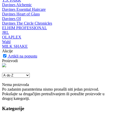
Y.S. PARK
Davines Alchemic
Davines Essential Haircare
Davines Heart of Glass
Davines OI
Davines The Circle Chronicles
ELHIM PROFESSIONAL
JRL
OLAPLEX
Wahl
MILK SHAKE
Akcije
Artikli na popustu
Proizvodi
Nema proizvoda
Po zadanim paramterima nismo pronašli niti jedan proizvod.
Pokušajte sa drugačijim pretraživanjem ili potražite proizvode u
drugoj kategoriji.
Kategorije