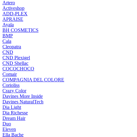
Artero
Activeshop
ADD-PLEX
APRAISE
Ayala
BH COSMETICS
BMP
Cala
Cleopatra
CND
CND Plexigel
CND Shellac
COCOCHOCO
Comair
COMPAGNIA DEL COLORE
Corioliss
Crazy Color
Davines More Inside
Davines NaturalTech
Dia Light
Dia Richesse
Dream Hair
Duo
Eleven
Ella Bache