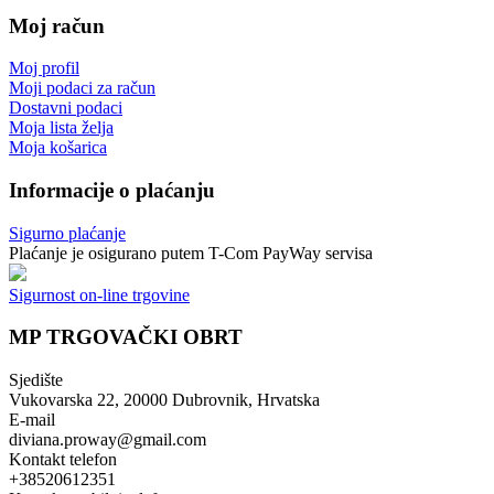
Moj račun
Moj profil
Moji podaci za račun
Dostavni podaci
Moja lista želja
Moja košarica
Informacije o plaćanju
Sigurno plaćanje
Plaćanje je osigurano putem T-Com PayWay servisa
Sigurnost on-line trgovine
MP TRGOVAČKI OBRT
Sjedište
Vukovarska 22, 20000 Dubrovnik, Hrvatska
E-mail
diviana.proway@gmail.com
Kontakt telefon
+38520612351