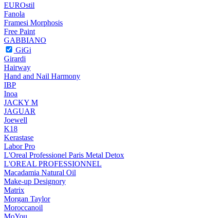
EUROstil
Fanola
Framesi Morphosis
Free Paint
GABBIANO
GiGi
Girardi
Hairway
Hand and Nail Harmony
IBP
Inoa
JACKY M
JAGUAR
Joewell
K18
Kerastase
Labor Pro
L'Oreal Professionel Paris Metal Detox
L'OREAL PROFESSIONNEL
Macadamia Natural Oil
Make-up Designory
Matrix
Morgan Taylor
Moroccanoil
MoYou