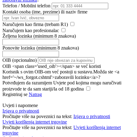
Telefon / Mobilni telefon
Kontakt osoba (ime, prezime) ili naziv firme
Naručujem kao firma (trebam R1)
Naručujem kao profesionalac
Željena lozinka (minimum 8 znakova)
Ponovite lozinku (minimum 8 znakova)
OIB (opcionalno)
OIB <span class='used_oib'></span> se već koristi
Korisnik s ovim OIB-om već postoji u sustavu.Možda ste <a
href='~/ws_forgot.cshtml'>zaboravili lozinku</a>?
Potvrđujem da razumijem Uvjete pod kojima mogu naručivati
proizvode te da sam stariji/la od 18 godina
Registriraj se
Natrag
Uvjeti i napomene
Izjava o privatnosti
Pročitajte više na poveznici na tekst:
Izjava o privatnosti
Uvjeti korištenja internet trgovine
Pročitajte više na poveznici na tekst:
Uvjeti korištenja internet
trgovine