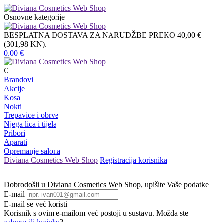
Osnovne kategorije
BESPLATNA DOSTAVA ZA NARUDŽBE PREKO 40,00 €
(301,98 KN).
0,00
€
€
Brandovi
Akcije
Kosa
Nokti
Trepavice i obrve
Njega lica i tijela
Pribori
Aparati
Opremanje salona
Diviana Cosmetics Web Shop
Registracija korisnika
Dobrodošli u
Diviana Cosmetics Web Shop, upišite Vaše podatke
E-mail
E-mail
se već koristi
Korisnik s ovim e-mailom već postoji u sustavu. Možda ste
zaboravili lozinku
?