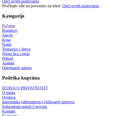
Opći uvjeti poslovanja
Pročitajte više na poveznici na tekst:
Opći uvjeti poslovanja
Kategorije
Početna
Brandovi
Akcije
Kosa
Nokti
Trepavice i obrve
Njega lica i tijela
Pribori
Aparati
Opremanje salona
Podrška kupcima
IZJAVA O PRIVATNOSTI
O nama
Dostava
Internetsko (alternativno) rješavanje sporova
Jednostrani raskid Ugovora
Kontakt
Kupovina