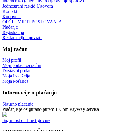
Internetsko (alternativno) rješavanje sporova
Jednostrani raskid Ugovora
Kontakt
Kupovina
OPĆI UVJETI POSLOVANJA
Plaćanje
Registracija
Reklamacije i povrati
Moj račun
Moj profil
Moji podaci za račun
Dostavni podaci
Moja lista želja
Moja košarica
Informacije o plaćanju
Sigurno plaćanje
Plaćanje je osigurano putem T-Com PayWay servisa
Sigurnost on-line trgovine