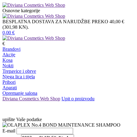
Osnovne kategorije
BESPLATNA DOSTAVA ZA NARUDŽBE PREKO 40,00 €
(301,98 KN).
0,00
€
€
Brandovi
Akcije
Kosa
Nokti
Trepavice i obrve
Njega lica i tijela
Pribori
Aparati
Opremanje salona
Diviana Cosmetics Web Shop
Upit o proizvodu
upišite Vaše podatke
E-mail