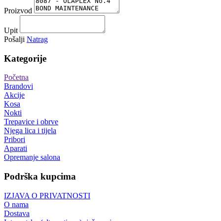
Proizvod
Upit
Pošalji
Natrag
Kategorije
Početna
Brandovi
Akcije
Kosa
Nokti
Trepavice i obrve
Njega lica i tijela
Pribori
Aparati
Opremanje salona
Podrška kupcima
IZJAVA O PRIVATNOSTI
O nama
Dostava