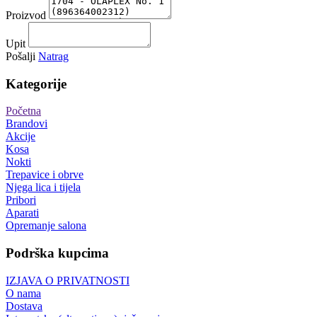
Proizvod
Upit
Pošalji
Natrag
Kategorije
Početna
Brandovi
Akcije
Kosa
Nokti
Trepavice i obrve
Njega lica i tijela
Pribori
Aparati
Opremanje salona
Podrška kupcima
IZJAVA O PRIVATNOSTI
O nama
Dostava