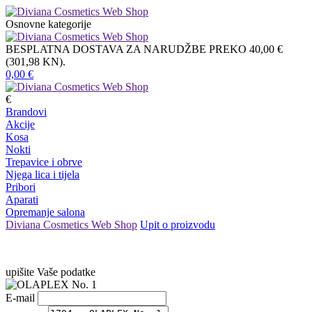
Osnovne kategorije
BESPLATNA DOSTAVA ZA NARUDŽBE PREKO 40,00 €
(301,98 KN).
0,00
€
€
Brandovi
Akcije
Kosa
Nokti
Trepavice i obrve
Njega lica i tijela
Pribori
Aparati
Opremanje salona
Diviana Cosmetics Web Shop
Upit o proizvodu
upišite Vaše podatke
E-mail