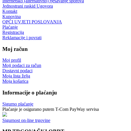
Internetsko (alternativno) rješavanje sporova
Jednostrani raskid Ugovora
Kontakt
Kupovina
OPĆI UVJETI POSLOVANJA
Plaćanje
Registracija
Reklamacije i povrati
Moj račun
Moj profil
Moji podaci za račun
Dostavni podaci
Moja lista želja
Moja košarica
Informacije o plaćanju
Sigurno plaćanje
Plaćanje je osigurano putem T-Com PayWay servisa
Sigurnost on-line trgovine