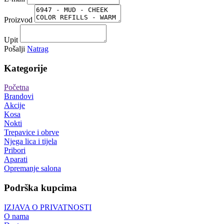
Proizvod
Upit
Pošalji
Natrag
Kategorije
Početna
Brandovi
Akcije
Kosa
Nokti
Trepavice i obrve
Njega lica i tijela
Pribori
Aparati
Opremanje salona
Podrška kupcima
IZJAVA O PRIVATNOSTI
O nama