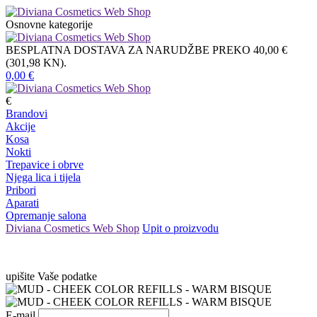
Osnovne kategorije
BESPLATNA DOSTAVA ZA NARUDŽBE PREKO 40,00 €
(301,98 KN).
0,00
€
€
Brandovi
Akcije
Kosa
Nokti
Trepavice i obrve
Njega lica i tijela
Pribori
Aparati
Opremanje salona
Diviana Cosmetics Web Shop
Upit o proizvodu
upišite Vaše podatke
E-mail