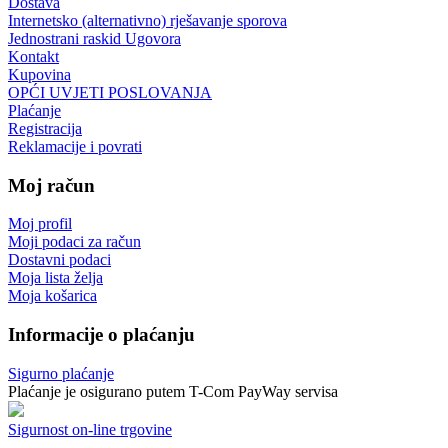
Dostava
Internetsko (alternativno) rješavanje sporova
Jednostrani raskid Ugovora
Kontakt
Kupovina
OPĆI UVJETI POSLOVANJA
Plaćanje
Registracija
Reklamacije i povrati
Moj račun
Moj profil
Moji podaci za račun
Dostavni podaci
Moja lista želja
Moja košarica
Informacije o plaćanju
Sigurno plaćanje
Plaćanje je osigurano putem T-Com PayWay servisa
Sigurnost on-line trgovine