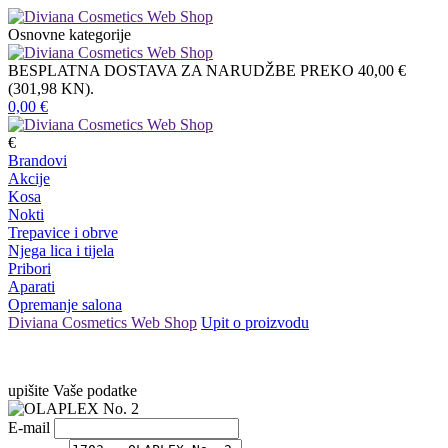
Osnovne kategorije
BESPLATNA DOSTAVA ZA NARUDŽBE PREKO 40,00 €
(301,98 KN).
0,00
€
€
Brandovi
Akcije
Kosa
Nokti
Trepavice i obrve
Njega lica i tijela
Pribori
Aparati
Opremanje salona
Diviana Cosmetics Web Shop
Upit o proizvodu
upišite Vaše podatke
E-mail