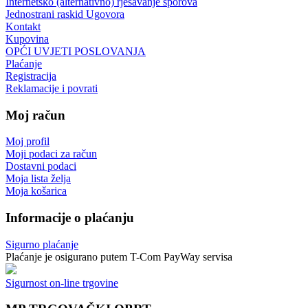
Internetsko (alternativno) rješavanje sporova
Jednostrani raskid Ugovora
Kontakt
Kupovina
OPĆI UVJETI POSLOVANJA
Plaćanje
Registracija
Reklamacije i povrati
Moj račun
Moj profil
Moji podaci za račun
Dostavni podaci
Moja lista želja
Moja košarica
Informacije o plaćanju
Sigurno plaćanje
Plaćanje je osigurano putem T-Com PayWay servisa
Sigurnost on-line trgovine