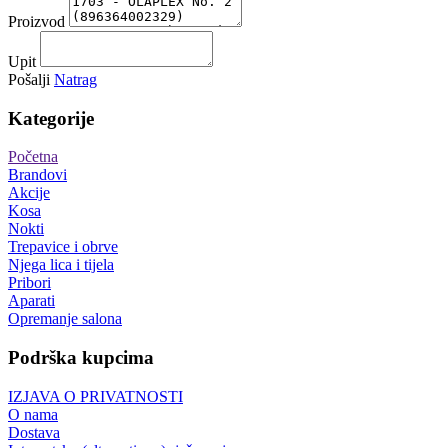
Proizvod
Upit
Pošalji
Natrag
Kategorije
Početna
Brandovi
Akcije
Kosa
Nokti
Trepavice i obrve
Njega lica i tijela
Pribori
Aparati
Opremanje salona
Podrška kupcima
IZJAVA O PRIVATNOSTI
O nama
Dostava