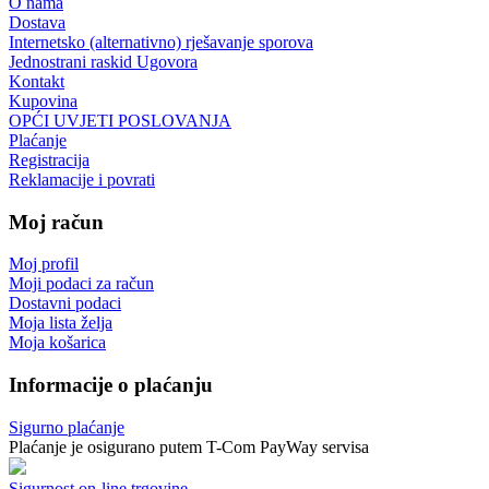
O nama
Dostava
Internetsko (alternativno) rješavanje sporova
Jednostrani raskid Ugovora
Kontakt
Kupovina
OPĆI UVJETI POSLOVANJA
Plaćanje
Registracija
Reklamacije i povrati
Moj račun
Moj profil
Moji podaci za račun
Dostavni podaci
Moja lista želja
Moja košarica
Informacije o plaćanju
Sigurno plaćanje
Plaćanje je osigurano putem T-Com PayWay servisa
Sigurnost on-line trgovine