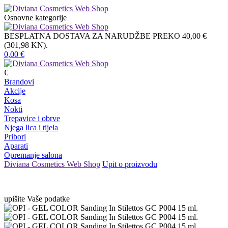
Osnovne kategorije
BESPLATNA DOSTAVA ZA NARUDŽBE PREKO 40,00 €
(301,98 KN).
0,00
€
€
Brandovi
Akcije
Kosa
Nokti
Trepavice i obrve
Njega lica i tijela
Pribori
Aparati
Opremanje salona
Diviana Cosmetics Web Shop
Upit o proizvodu
upišite Vaše podatke