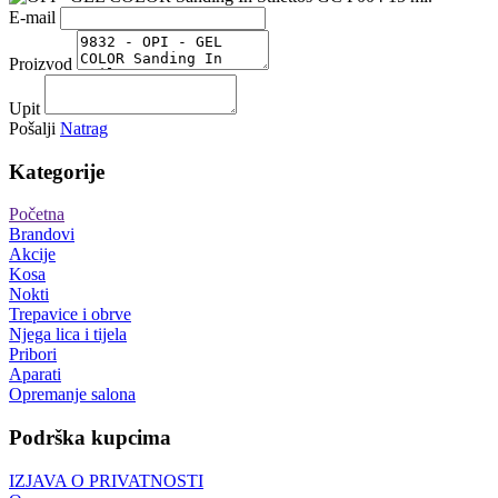
E-mail
Proizvod
Upit
Pošalji
Natrag
Kategorije
Početna
Brandovi
Akcije
Kosa
Nokti
Trepavice i obrve
Njega lica i tijela
Pribori
Aparati
Opremanje salona
Podrška kupcima
IZJAVA O PRIVATNOSTI