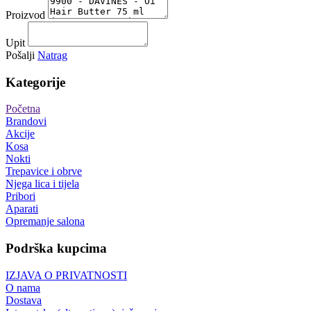
Proizvod
Upit
Pošalji
Natrag
Kategorije
Početna
Brandovi
Akcije
Kosa
Nokti
Trepavice i obrve
Njega lica i tijela
Pribori
Aparati
Opremanje salona
Podrška kupcima
IZJAVA O PRIVATNOSTI
O nama
Dostava