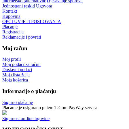
Internetsko (alternativno) rješavanje sporova
Jednostrani raskid Ugovora
Kontakt
Kupovina
OPĆI UVJETI POSLOVANJA
Plaćanje
Registracija
Reklamacije i povrati
Moj račun
Moj profil
Moji podaci za račun
Dostavni podaci
Moja lista želja
Moja košarica
Informacije o plaćanju
Sigurno plaćanje
Plaćanje je osigurano putem T-Com PayWay servisa
Sigurnost on-line trgovine