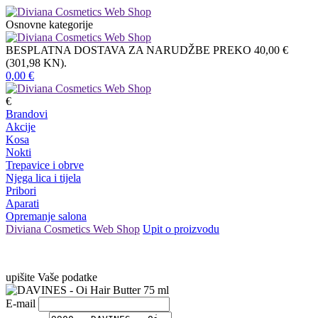
Osnovne kategorije
BESPLATNA DOSTAVA ZA NARUDŽBE PREKO 40,00 €
(301,98 KN).
0,00
€
€
Brandovi
Akcije
Kosa
Nokti
Trepavice i obrve
Njega lica i tijela
Pribori
Aparati
Opremanje salona
Diviana Cosmetics Web Shop
Upit o proizvodu
upišite Vaše podatke
E-mail