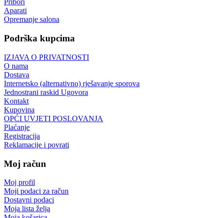
Pribori
Aparati
Opremanje salona
Podrška kupcima
IZJAVA O PRIVATNOSTI
O nama
Dostava
Internetsko (alternativno) rješavanje sporova
Jednostrani raskid Ugovora
Kontakt
Kupovina
OPĆI UVJETI POSLOVANJA
Plaćanje
Registracija
Reklamacije i povrati
Moj račun
Moj profil
Moji podaci za račun
Dostavni podaci
Moja lista želja
Moja košarica