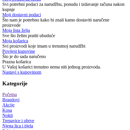
Svi potrebni podaci za narudžbu, ponudu i izdavanje računa nakon
kupnje
Moji dostavni podaci
Što nam je potrebno kako bi znali kamo dostaviti naručene
proizvode
Moja lista želja
Sve što želim pratiti ubuduće
Moja košarica
Svi proizvodi koje imam u trenutnoj narudžbi
Povijest kupovine
Što je do sada naručeno
Prazna košarica
U Vašoj košarici trenutno nema niti jednog proizvoda.
Nastavi s kupovinom
Kategorije
Početna
Brandovi
Akcije
Kosa
Nokti
Trepavice i obrve
Njega lica i tijela