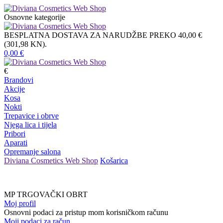
Osnovne kategorije
BESPLATNA DOSTAVA ZA NARUDŽBE PREKO 40,00 €
(301,98 KN).
0,00
€
€
Brandovi
Akcije
Kosa
Nokti
Trepavice i obrve
Njega lica i tijela
Pribori
Aparati
Opremanje salona
Diviana Cosmetics Web Shop
Košarica
MP TRGOVAČKI OBRT
Moj profil
Osnovni podaci za pristup mom korisničkom računu
Moji podaci za račun