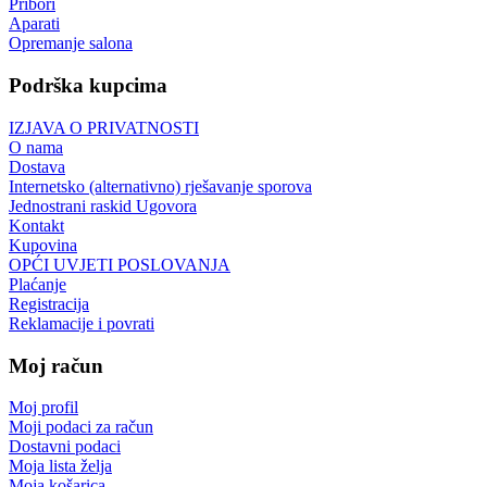
Pribori
Aparati
Opremanje salona
Podrška kupcima
IZJAVA O PRIVATNOSTI
O nama
Dostava
Internetsko (alternativno) rješavanje sporova
Jednostrani raskid Ugovora
Kontakt
Kupovina
OPĆI UVJETI POSLOVANJA
Plaćanje
Registracija
Reklamacije i povrati
Moj račun
Moj profil
Moji podaci za račun
Dostavni podaci
Moja lista želja
Moja košarica