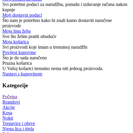
Svi potrebni podaci za narudžbu, ponudu i izdavanje računa nakon
kupnje
Moji dostavni podaci
Što nam je potrebno kako bi znali kamo dostaviti naručene
proizvode
Moja lista želja
Sve što želim pratiti ubuduće
Moja košarica
Svi proizvodi koje imam u trenutnoj narudžbi
Povijest kupovine
Što je do sada naručeno
Prazna košarica
U Vašoj košarici trenutno nema niti jednog proizvoda.
Nastavi s kupovinom
Kategorije
Početna
Brandovi
Akcije
Kosa
Nokti
Trepavice i obrve
Njega lica i tijela