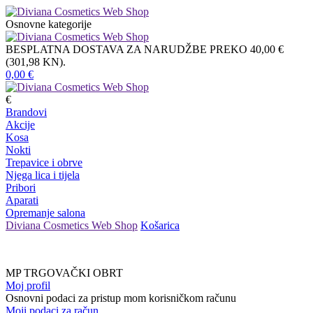
Osnovne kategorije
BESPLATNA DOSTAVA ZA NARUDŽBE PREKO 40,00 €
(301,98 KN).
0,00
€
€
Brandovi
Akcije
Kosa
Nokti
Trepavice i obrve
Njega lica i tijela
Pribori
Aparati
Opremanje salona
Diviana Cosmetics Web Shop
Košarica
MP TRGOVAČKI OBRT
Moj profil
Osnovni podaci za pristup mom korisničkom računu
Moji podaci za račun