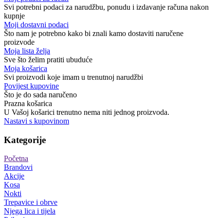
Svi potrebni podaci za narudžbu, ponudu i izdavanje računa nakon
kupnje
Moji dostavni podaci
Što nam je potrebno kako bi znali kamo dostaviti naručene
proizvode
Moja lista želja
Sve što želim pratiti ubuduće
Moja košarica
Svi proizvodi koje imam u trenutnoj narudžbi
Povijest kupovine
Što je do sada naručeno
Prazna košarica
U Vašoj košarici trenutno nema niti jednog proizvoda.
Nastavi s kupovinom
Kategorije
Početna
Brandovi
Akcije
Kosa
Nokti
Trepavice i obrve
Njega lica i tijela