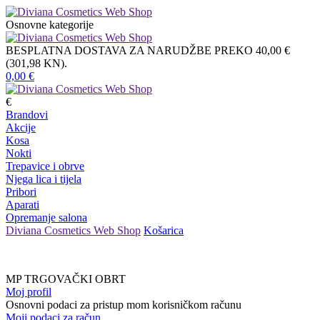
Osnovne kategorije
BESPLATNA DOSTAVA ZA NARUDŽBE PREKO 40,00 €
(301,98 KN).
0,00
€
€
Brandovi
Akcije
Kosa
Nokti
Trepavice i obrve
Njega lica i tijela
Pribori
Aparati
Opremanje salona
Diviana Cosmetics Web Shop
Košarica
MP TRGOVAČKI OBRT
Moj profil
Osnovni podaci za pristup mom korisničkom računu
Moji podaci za račun