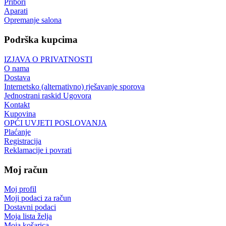
Pribori
Aparati
Opremanje salona
Podrška kupcima
IZJAVA O PRIVATNOSTI
O nama
Dostava
Internetsko (alternativno) rješavanje sporova
Jednostrani raskid Ugovora
Kontakt
Kupovina
OPĆI UVJETI POSLOVANJA
Plaćanje
Registracija
Reklamacije i povrati
Moj račun
Moj profil
Moji podaci za račun
Dostavni podaci
Moja lista želja
Moja košarica