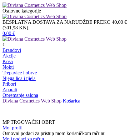
Osnovne kategorije
BESPLATNA DOSTAVA ZA NARUDŽBE PREKO 40,00 €
(301,98 KN).
0,00
€
€
Brandovi
Akcije
Kosa
Nokti
Trepavice i obrve
Njega lica i tijela
Pribori
Aparati
Opremanje salona
Diviana Cosmetics Web Shop
Košarica
MP TRGOVAČKI OBRT
Moj profil
Osnovni podaci za pristup mom korisničkom računu
Moji podaci za račun