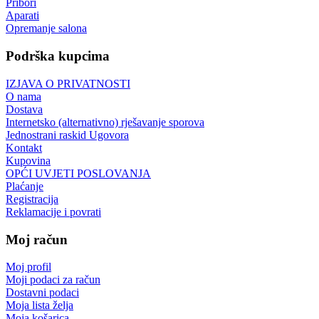
Pribori
Aparati
Opremanje salona
Podrška kupcima
IZJAVA O PRIVATNOSTI
O nama
Dostava
Internetsko (alternativno) rješavanje sporova
Jednostrani raskid Ugovora
Kontakt
Kupovina
OPĆI UVJETI POSLOVANJA
Plaćanje
Registracija
Reklamacije i povrati
Moj račun
Moj profil
Moji podaci za račun
Dostavni podaci
Moja lista želja
Moja košarica