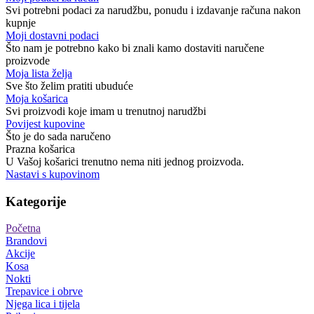
Svi potrebni podaci za narudžbu, ponudu i izdavanje računa nakon
kupnje
Moji dostavni podaci
Što nam je potrebno kako bi znali kamo dostaviti naručene
proizvode
Moja lista želja
Sve što želim pratiti ubuduće
Moja košarica
Svi proizvodi koje imam u trenutnoj narudžbi
Povijest kupovine
Što je do sada naručeno
Prazna košarica
U Vašoj košarici trenutno nema niti jednog proizvoda.
Nastavi s kupovinom
Kategorije
Početna
Brandovi
Akcije
Kosa
Nokti
Trepavice i obrve
Njega lica i tijela