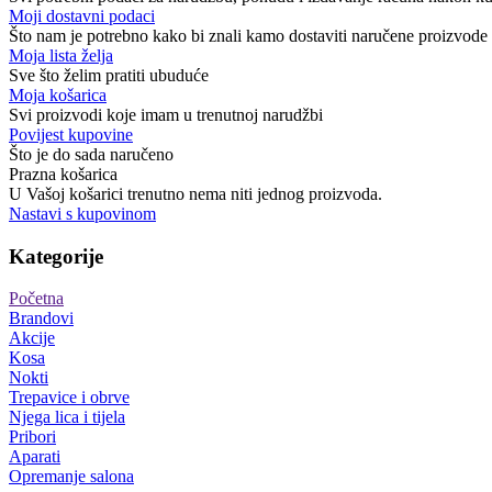
Moji dostavni podaci
Što nam je potrebno kako bi znali kamo dostaviti naručene proizvode
Moja lista želja
Sve što želim pratiti ubuduće
Moja košarica
Svi proizvodi koje imam u trenutnoj narudžbi
Povijest kupovine
Što je do sada naručeno
Prazna košarica
U Vašoj košarici trenutno nema niti jednog proizvoda.
Nastavi s kupovinom
Kategorije
Početna
Brandovi
Akcije
Kosa
Nokti
Trepavice i obrve
Njega lica i tijela
Pribori
Aparati
Opremanje salona