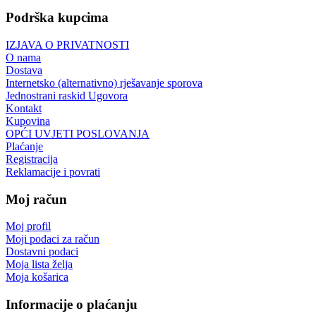
Podrška kupcima
IZJAVA O PRIVATNOSTI
O nama
Dostava
Internetsko (alternativno) rješavanje sporova
Jednostrani raskid Ugovora
Kontakt
Kupovina
OPĆI UVJETI POSLOVANJA
Plaćanje
Registracija
Reklamacije i povrati
Moj račun
Moj profil
Moji podaci za račun
Dostavni podaci
Moja lista želja
Moja košarica
Informacije o plaćanju