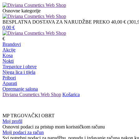
Osnovne kategorije
BESPLATNA DOSTAVA ZA NARUDŽBE PREKO 40,00 € (301,9
0,00
€
€
Brandovi
Akcije
Kosa
Nokti
Trepavice i obrve
Njega lica i tijela
Pribori
Aparati
Opremanje salona
Diviana Cosmetics Web Shop
Košarica
MP TRGOVAČKI OBRT
Moj profil
Osnovni podaci za pristup mom korisničkom računu
Moji podaci za račun
Svi potrebni podaci za narudžbu, ponudu i izdavanje računa nakon k