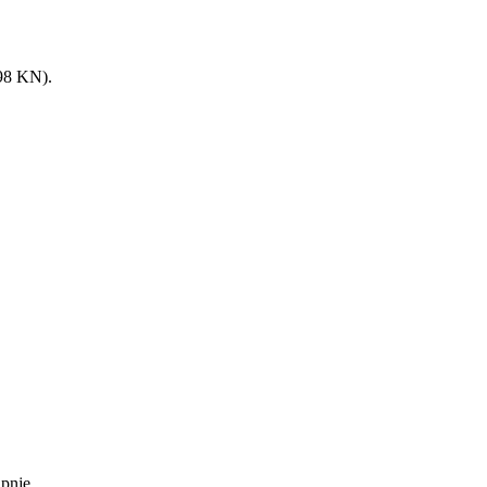
8 KN).
upnje