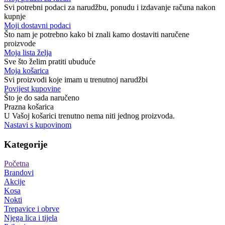
Svi potrebni podaci za narudžbu, ponudu i izdavanje računa nakon
kupnje
Moji dostavni podaci
Što nam je potrebno kako bi znali kamo dostaviti naručene
proizvode
Moja lista želja
Sve što želim pratiti ubuduće
Moja košarica
Svi proizvodi koje imam u trenutnoj narudžbi
Povijest kupovine
Što je do sada naručeno
Prazna košarica
U Vašoj košarici trenutno nema niti jednog proizvoda.
Nastavi s kupovinom
Kategorije
Početna
Brandovi
Akcije
Kosa
Nokti
Trepavice i obrve
Njega lica i tijela