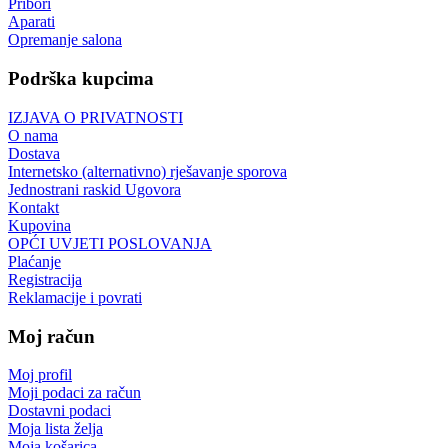
Pribori
Aparati
Opremanje salona
Podrška kupcima
IZJAVA O PRIVATNOSTI
O nama
Dostava
Internetsko (alternativno) rješavanje sporova
Jednostrani raskid Ugovora
Kontakt
Kupovina
OPĆI UVJETI POSLOVANJA
Plaćanje
Registracija
Reklamacije i povrati
Moj račun
Moj profil
Moji podaci za račun
Dostavni podaci
Moja lista želja
Moja košarica