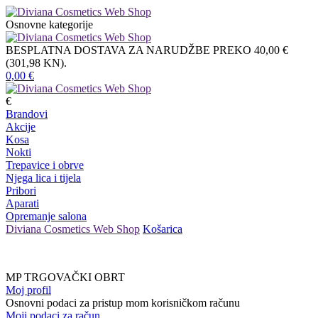
Osnovne kategorije
BESPLATNA DOSTAVA ZA NARUDŽBE PREKO 40,00 €
(301,98 KN).
0,00
€
€
Brandovi
Akcije
Kosa
Nokti
Trepavice i obrve
Njega lica i tijela
Pribori
Aparati
Opremanje salona
Diviana Cosmetics Web Shop
Košarica
MP TRGOVAČKI OBRT
Moj profil
Osnovni podaci za pristup mom korisničkom računu
Moji podaci za račun