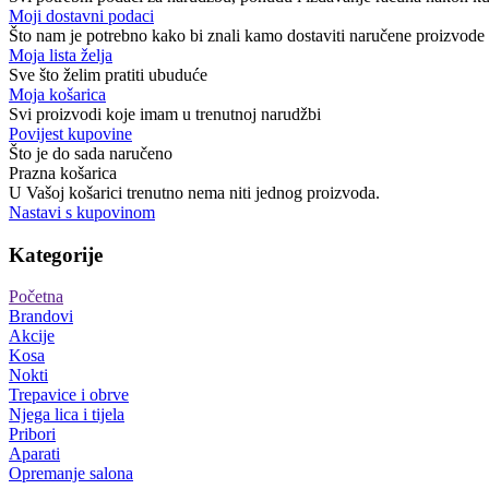
Moji dostavni podaci
Što nam je potrebno kako bi znali kamo dostaviti naručene proizvode
Moja lista želja
Sve što želim pratiti ubuduće
Moja košarica
Svi proizvodi koje imam u trenutnoj narudžbi
Povijest kupovine
Što je do sada naručeno
Prazna košarica
U Vašoj košarici trenutno nema niti jednog proizvoda.
Nastavi s kupovinom
Kategorije
Početna
Brandovi
Akcije
Kosa
Nokti
Trepavice i obrve
Njega lica i tijela
Pribori
Aparati
Opremanje salona