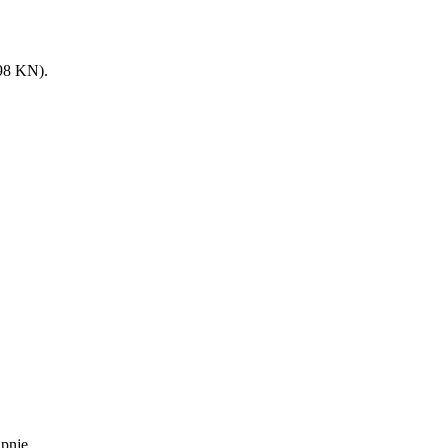
8 KN).
upnje