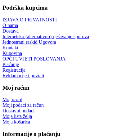
Podrška kupcima
IZJAVA O PRIVATNOSTI
O nama
Dostava
Internetsko (alternativno) rješavanje sporova
Jednostrani raskid Ugovora
Kontakt
Kupovina
OPĆI UVJETI POSLOVANJA
Plaćanje
Registracija
Reklamacije i povrati
Moj račun
Moj profil
Moji podaci za račun
Dostavni podaci
Moja lista želja
Moja košarica
Informacije o plaćanju