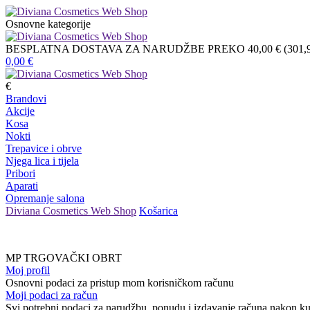
Osnovne kategorije
BESPLATNA DOSTAVA ZA NARUDŽBE PREKO 40,00 € (301,9
0,00
€
€
Brandovi
Akcije
Kosa
Nokti
Trepavice i obrve
Njega lica i tijela
Pribori
Aparati
Opremanje salona
Diviana Cosmetics Web Shop
Košarica
MP TRGOVAČKI OBRT
Moj profil
Osnovni podaci za pristup mom korisničkom računu
Moji podaci za račun
Svi potrebni podaci za narudžbu, ponudu i izdavanje računa nakon k