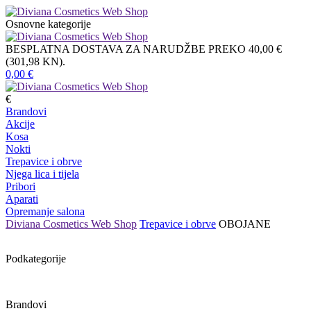
Osnovne kategorije
BESPLATNA DOSTAVA ZA NARUDŽBE PREKO 40,00 €
(301,98 KN).
0,00
€
€
Brandovi
Akcije
Kosa
Nokti
Trepavice i obrve
Njega lica i tijela
Pribori
Aparati
Opremanje salona
Diviana Cosmetics Web Shop
Trepavice i obrve
OBOJANE
Podkategorije
Brandovi