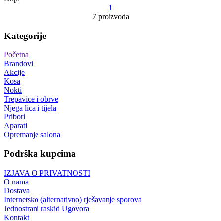
1
7 proizvoda
Kategorije
Početna
Brandovi
Akcije
Kosa
Nokti
Trepavice i obrve
Njega lica i tijela
Pribori
Aparati
Opremanje salona
Podrška kupcima
IZJAVA O PRIVATNOSTI
O nama
Dostava
Internetsko (alternativno) rješavanje sporova
Jednostrani raskid Ugovora
Kontakt