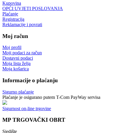
Kupovina
OPĆI UVJETI POSLOVANJA
Plaćanje
Registracija
Reklamacije i povrati
Moj račun
Moj profil
Moji podaci za račun
Dostavni podaci
Moja lista želja
Moja košarica
Informacije o plaćanju
Sigurno plaćanje
Plaćanje je osigurano putem T-Com PayWay servisa
Sigurnost on-line trgovine
MP TRGOVAČKI OBRT
Sjedište