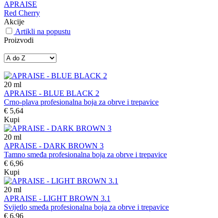
APRAISE
Red Cherry
Akcije
Artikli na popustu
Proizvodi
20
ml
APRAISE - BLUE BLACK 2
Crno-plava profesionalna boja za obrve i trepavice
€ 5,64
Kupi
20
ml
APRAISE - DARK BROWN 3
Tamno smeđa profesionalna boja za obrve i trepavice
€ 6,96
Kupi
20
ml
APRAISE - LIGHT BROWN 3.1
Svijetlo smeđa profesionalna boja za obrve i trepavice
€ 6,96