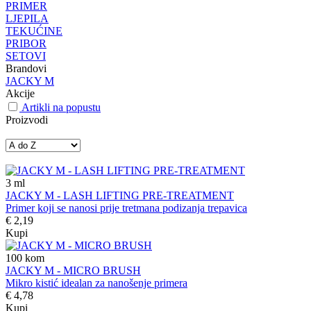
PRIMER
LJEPILA
TEKUĆINE
PRIBOR
SETOVI
Brandovi
JACKY M
Akcije
Artikli na popustu
Proizvodi
3
ml
JACKY M - LASH LIFTING PRE-TREATMENT
Primer koji se nanosi prije tretmana podizanja trepavica
€ 2,19
Kupi
100
kom
JACKY M - MICRO BRUSH
Mikro kistić idealan za nanošenje primera
€ 4,78
Kupi