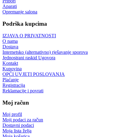
Pribori
Aparati
Opremanje salona
Podrška kupcima
IZJAVA O PRIVATNOSTI
O nama
Dostava
Internetsko (alternativno) rješavanje sporova
Jednostrani raskid Ugovora
Kontakt
Kupovina
OPĆI UVJETI POSLOVANJA
Plaćanje
Registracija
Reklamacije i povrati
Moj račun
Moj profil
Moji podaci za račun
Dostavni podaci
Moja lista želja
Moja košarica