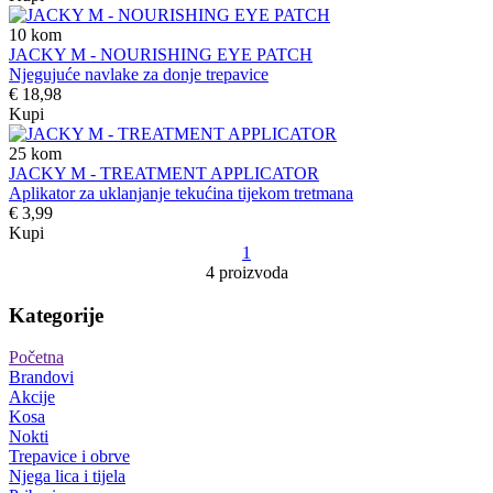
10
kom
JACKY M - NOURISHING EYE PATCH
Njegujuće navlake za donje trepavice
€ 18,98
Kupi
25
kom
JACKY M - TREATMENT APPLICATOR
Aplikator za uklanjanje tekućina tijekom tretmana
€ 3,99
Kupi
1
4 proizvoda
Kategorije
Početna
Brandovi
Akcije
Kosa
Nokti
Trepavice i obrve
Njega lica i tijela