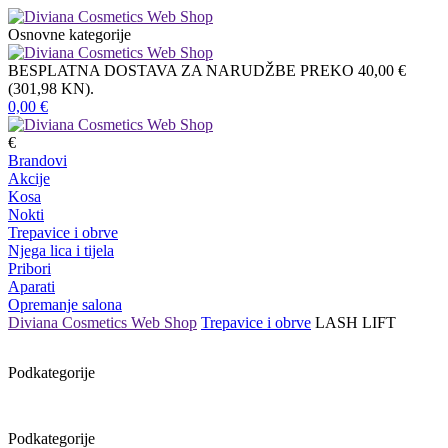
Osnovne kategorije
BESPLATNA DOSTAVA ZA NARUDŽBE PREKO 40,00 €
(301,98 KN).
0,00
€
€
Brandovi
Akcije
Kosa
Nokti
Trepavice i obrve
Njega lica i tijela
Pribori
Aparati
Opremanje salona
Diviana Cosmetics Web Shop
Trepavice i obrve
LASH LIFT
Podkategorije
Podkategorije