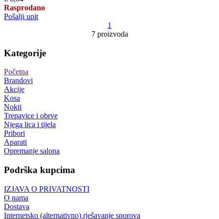
Rasprodano
Pošalji upit
1
7 proizvoda
Kategorije
Početna
Brandovi
Akcije
Kosa
Nokti
Trepavice i obrve
Njega lica i tijela
Pribori
Aparati
Opremanje salona
Podrška kupcima
IZJAVA O PRIVATNOSTI
O nama
Dostava
Internetsko (alternativno) rješavanje sporova