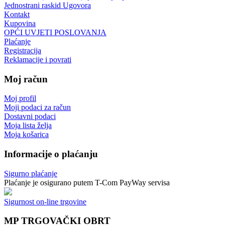
Jednostrani raskid Ugovora
Kontakt
Kupovina
OPĆI UVJETI POSLOVANJA
Plaćanje
Registracija
Reklamacije i povrati
Moj račun
Moj profil
Moji podaci za račun
Dostavni podaci
Moja lista želja
Moja košarica
Informacije o plaćanju
Sigurno plaćanje
Plaćanje je osigurano putem T-Com PayWay servisa
Sigurnost on-line trgovine
MP TRGOVAČKI OBRT