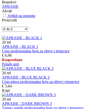
Brandovi
APRAISE
Akcije
Artikli na popustu
Proizvodi
20
ml
APRAISE - BLACK 1
Crna profesionalna boja za obrve i trepavice
€ 6,96
Rasprodano
Pošalji upit
20
ml
APRAISE - BLUE BLACK 2
Crno-plava profesionalna boja za obrve i trepavice
€ 5,64
Kupi
20
ml
APRAISE - DARK BROWN 3
Tamno smeđa profesionalna boja za obrve i trepavice