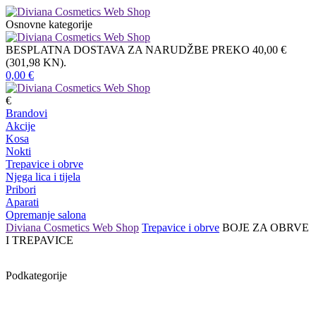
Osnovne kategorije
BESPLATNA DOSTAVA ZA NARUDŽBE PREKO 40,00 €
(301,98 KN).
0,00
€
€
Brandovi
Akcije
Kosa
Nokti
Trepavice i obrve
Njega lica i tijela
Pribori
Aparati
Opremanje salona
Diviana Cosmetics Web Shop
Trepavice i obrve
BOJE ZA OBRVE
I TREPAVICE
Podkategorije