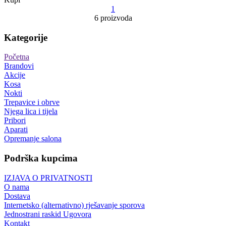
1
6 proizvoda
Kategorije
Početna
Brandovi
Akcije
Kosa
Nokti
Trepavice i obrve
Njega lica i tijela
Pribori
Aparati
Opremanje salona
Podrška kupcima
IZJAVA O PRIVATNOSTI
O nama
Dostava
Internetsko (alternativno) rješavanje sporova
Jednostrani raskid Ugovora
Kontakt