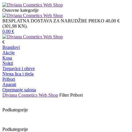
Osnovne kategorije
BESPLATNA DOSTAVA ZA NARUDŽBE PREKO 40,00 €
(301,98 KN).
0,00
€
€
Brandovi
Akcije
Kosa
Nokti
Trepavice i obrve
Njega lica i tijela
Pribori
Aparati
Opremanje salona
Diviana Cosmetics Web Shop
Filter
Pribori
Podkategorije
Podkategorije