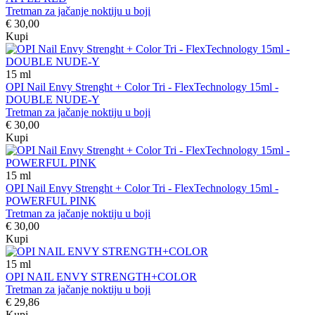
Tretman za jačanje noktiju u boji
€ 30,00
Kupi
15
ml
OPI Nail Envy Strenght + Color Tri - FlexTechnology 15ml -
DOUBLE NUDE-Y
Tretman za jačanje noktiju u boji
€ 30,00
Kupi
15
ml
OPI Nail Envy Strenght + Color Tri - FlexTechnology 15ml -
POWERFUL PINK
Tretman za jačanje noktiju u boji
€ 30,00
Kupi
15
ml
OPI NAIL ENVY STRENGTH+COLOR
Tretman za jačanje noktiju u boji
€ 29,86
Kupi