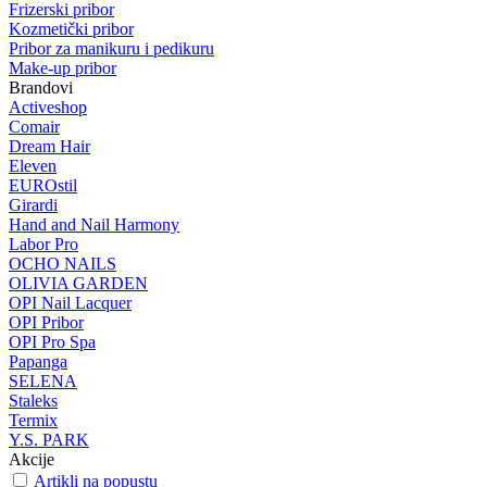
Frizerski pribor
Kozmetički pribor
Pribor za manikuru i pedikuru
Make-up pribor
Brandovi
Activeshop
Comair
Dream Hair
Eleven
EUROstil
Girardi
Hand and Nail Harmony
Labor Pro
OCHO NAILS
OLIVIA GARDEN
OPI Nail Lacquer
OPI Pribor
OPI Pro Spa
Papanga
SELENA
Staleks
Termix
Y.S. PARK
Akcije
Artikli na popustu