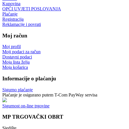
Kupovina
OPĆI UVJETI POSLOVANJA
Plaćanje
Registracija
Reklamacije i povrati
Moj račun
Moj profil
Moji podaci za račun
Dostavni podaci
Moja lista želja
Moja košarica
Informacije o plaćanju
Sigurno plaćanje
Plaćanje je osigurano putem T-Com PayWay servisa
Sigurnost on-line trgovine
MP TRGOVAČKI OBRT
Sjedište