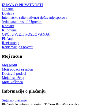
IZJAVA O PRIVATNOSTI
O nama
Dostava
Internetsko (alternativno) rješavanje sporova
Jednostrani raskid Ugovora
Kontakt
Kupovina
OPĆI UVJETI POSLOVANJA
Plaćanje
Registracija
Reklamacije i povrati
Moj račun
Moj profil
Moji podaci za račun
Dostavni podaci
Moja lista želja
Moja košarica
Informacije o plaćanju
Sigurno plaćanje
Plaćanje je osigurano putem T-Com PayWay servisa