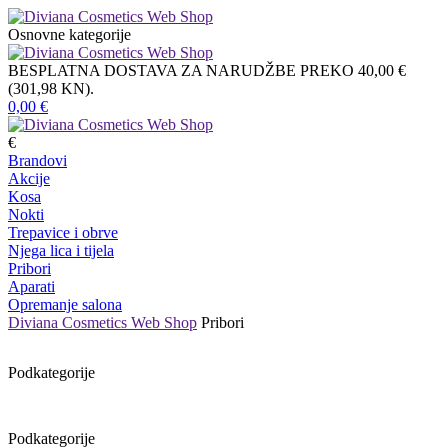
Osnovne kategorije
BESPLATNA DOSTAVA ZA NARUDŽBE PREKO 40,00 €
(301,98 KN).
0,00
€
€
Brandovi
Akcije
Kosa
Nokti
Trepavice i obrve
Njega lica i tijela
Pribori
Aparati
Opremanje salona
Diviana Cosmetics Web Shop
Pribori
Podkategorije
Podkategorije