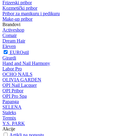
Frizerski pribor
Kozmetički pribor
Pribor za manikuru i pedikuru
Make-up pribor
Brandovi
Activeshop
Comair
Dream Hair
Eleven
EUROstil
Girardi
Hand and Nail Harmony
Labor Pro
OCHO NAILS
OLIVIA GARDEN
OPI Nail Lacquer
OPI Pribor
OPI Pro Spa
Papanga
SELENA
Staleks
Termix
Y.S. PARK
Akcije
Artikli na popustu