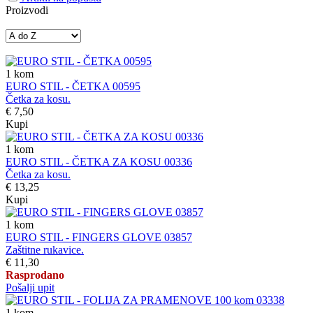
Proizvodi
1
kom
EURO STIL - ČETKA 00595
Četka za kosu.
€ 7,50
Kupi
1
kom
EURO STIL - ČETKA ZA KOSU 00336
Četka za kosu.
€ 13,25
Kupi
1
kom
EURO STIL - FINGERS GLOVE 03857
Zaštitne rukavice.
€ 11,30
Rasprodano
Pošalji upit
1
kom