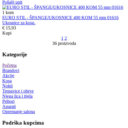
Pošalji upit
1
kom
EURO STIL - ŠPANGE/UKOSNICE 400 KOM 55 mm 01616
Ukosnice za kosu.
€ 15,93
Kupi
1
2
36 proizvoda
Kategorije
Početna
Brandovi
Akcije
Kosa
Nokti
Trepavice i obrve
Njega lica i tijela
Pribori
Aparati
Opremanje salona
Podrška kupcima