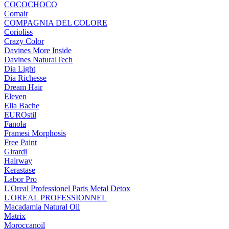
COCOCHOCO
Comair
COMPAGNIA DEL COLORE
Corioliss
Crazy Color
Davines More Inside
Davines NaturalTech
Dia Light
Dia Richesse
Dream Hair
Eleven
Ella Bache
EUROstil
Fanola
Framesi Morphosis
Free Paint
Girardi
Hairway
Kerastase
Labor Pro
L'Oreal Professionel Paris Metal Detox
L'OREAL PROFESSIONNEL
Macadamia Natural Oil
Matrix
Moroccanoil