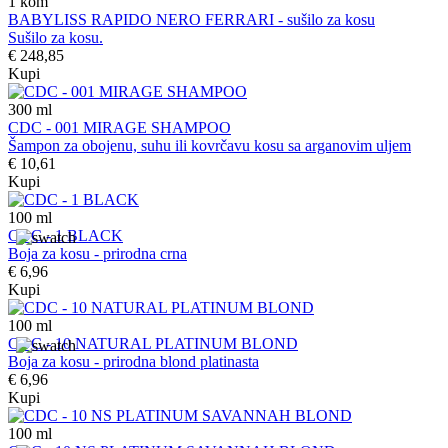
1
kom
BABYLISS RAPIDO NERO FERRARI - sušilo za kosu
Sušilo za kosu.
€ 248,85
Kupi
300
ml
CDC - 001 MIRAGE SHAMPOO
Šampon za obojenu, suhu ili kovrčavu kosu sa arganovim uljem
€ 10,61
Kupi
100
ml
CDC - 1 BLACK
Boja za kosu - prirodna crna
€ 6,96
Kupi
100
ml
CDC - 10 NATURAL PLATINUM BLOND
Boja za kosu - prirodna blond platinasta
€ 6,96
Kupi
100
ml