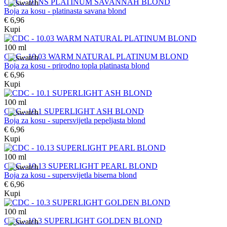
CDC - 10 NS PLATINUM SAVANNAH BLOND
Boja za kosu - platinasta savana blond
€ 6,96
Kupi
100
ml
CDC - 10.03 WARM NATURAL PLATINUM BLOND
Boja za kosu - prirodno topla platinasta blond
€ 6,96
Kupi
100
ml
CDC - 10.1 SUPERLIGHT ASH BLOND
Boja za kosu - supersvijetla pepeljasta blond
€ 6,96
Kupi
100
ml
CDC - 10.13 SUPERLIGHT PEARL BLOND
Boja za kosu - supersvijetla biserna blond
€ 6,96
Kupi
100
ml
CDC - 10.3 SUPERLIGHT GOLDEN BLOND