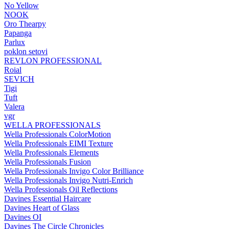
No Yellow
NOOK
Oro Thearpy
Papanga
Parlux
poklon setovi
REVLON PROFESSIONAL
Roial
SEVICH
Tigi
Tuft
Valera
vgr
WELLA PROFESSIONALS
Wella Professionals ColorMotion
Wella Professionals EIMI Texture
Wella Professionals Elements
Wella Professionals Fusion
Wella Professionals Invigo Color Brilliance
Wella Professionals Invigo Nutri-Enrich
Wella Professionals Oil Reflections
Davines Essential Haircare
Davines Heart of Glass
Davines OI
Davines The Circle Chronicles