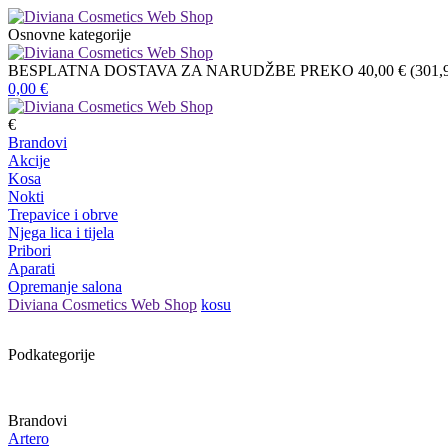
Osnovne kategorije
BESPLATNA DOSTAVA ZA NARUDŽBE PREKO 40,00 € (301,9
0,00
€
€
Brandovi
Akcije
Kosa
Nokti
Trepavice i obrve
Njega lica i tijela
Pribori
Aparati
Opremanje salona
Diviana Cosmetics Web Shop
kosu
Podkategorije
Brandovi
Artero