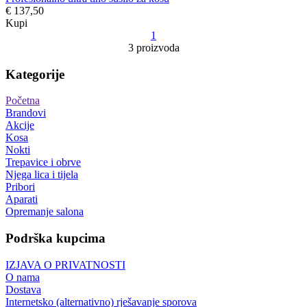
€ 137,50
Kupi
1
3 proizvoda
Kategorije
Početna
Brandovi
Akcije
Kosa
Nokti
Trepavice i obrve
Njega lica i tijela
Pribori
Aparati
Opremanje salona
Podrška kupcima
IZJAVA O PRIVATNOSTI
O nama
Dostava
Internetsko (alternativno) rješavanje sporova