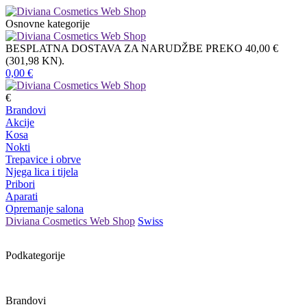
Osnovne kategorije
BESPLATNA DOSTAVA ZA NARUDŽBE PREKO 40,00 €
(301,98 KN).
0,00
€
€
Brandovi
Akcije
Kosa
Nokti
Trepavice i obrve
Njega lica i tijela
Pribori
Aparati
Opremanje salona
Diviana Cosmetics Web Shop
Swiss
Podkategorije
Brandovi