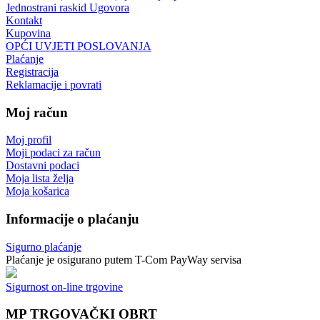
Jednostrani raskid Ugovora
Kontakt
Kupovina
OPĆI UVJETI POSLOVANJA
Plaćanje
Registracija
Reklamacije i povrati
Moj račun
Moj profil
Moji podaci za račun
Dostavni podaci
Moja lista želja
Moja košarica
Informacije o plaćanju
Sigurno plaćanje
Plaćanje je osigurano putem T-Com PayWay servisa
Sigurnost on-line trgovine
MP TRGOVAČKI OBRT