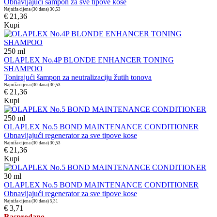
Obnavljajući šampon za sve tipove kose
Najniža cijena (30 dana)
30,53
€ 21,36
Kupi
250
ml
OLAPLEX No.4P BLONDE ENHANCER TONING
SHAMPOO
Tonirajući šampon za neutralizaciju žutih tonova
Najniža cijena (30 dana)
30,53
€ 21,36
Kupi
250
ml
OLAPLEX No.5 BOND MAINTENANCE CONDITIONER
Obnavljajući regenerator za sve tipove kose
Najniža cijena (30 dana)
30,53
€ 21,36
Kupi
30
ml
OLAPLEX No.5 BOND MAINTENANCE CONDITIONER
Obnavljajući regenerator za sve tipove kose
Najniža cijena (30 dana)
5,31
€ 3,71
Rasprodano