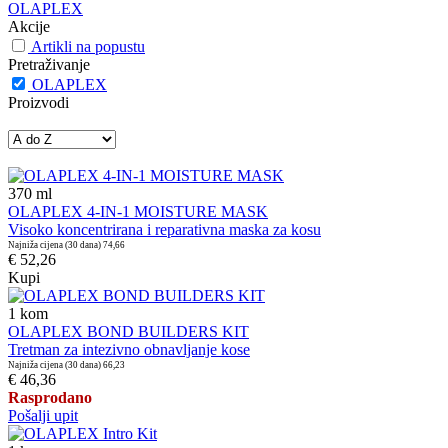
OLAPLEX
Akcije
Artikli na popustu
Pretraživanje
OLAPLEX
Proizvodi
370
ml
OLAPLEX 4-IN-1 MOISTURE MASK
Visoko koncentrirana i reparativna maska za kosu
Najniža cijena (30 dana)
74,66
€ 52,26
Kupi
1
kom
OLAPLEX BOND BUILDERS KIT
Tretman za intezivno obnavljanje kose
Najniža cijena (30 dana)
66,23
€ 46,36
Rasprodano
Pošalji upit