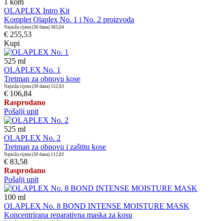
1
kom
OLAPLEX Intro Kit
Komplet Olaplex No. 1 i No. 2 proizvoda
Najniža cijena (30 dana)
365,04
€ 255,53
Kupi
525
ml
OLAPLEX No. 1
Tretman za obnovu kose
Najniža cijena (30 dana)
152,63
€ 106,84
Rasprodano
Pošalji upit
525
ml
OLAPLEX No. 2
Tretman za obnovu i zaštitu kose
Najniža cijena (30 dana)
112,82
€ 83,58
Rasprodano
Pošalji upit
100
ml
OLAPLEX No. 8 BOND INTENSE MOISTURE MASK
Koncentrirana reparativna maska za kosu