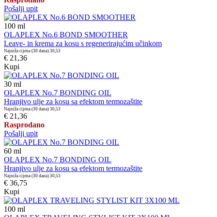
Pošalji upit
100
ml
OLAPLEX No.6 BOND SMOOTHER
Leave- in krema za kosu s regenerirajućim učinkom
Najniža cijena (30 dana)
30,53
€ 21,36
Kupi
30
ml
OLAPLEX No.7 BONDING OIL
Hranjivo ulje za kosu sa efektom termozaštite
Najniža cijena (30 dana)
30,53
€ 21,36
Rasprodano
Pošalji upit
60
ml
OLAPLEX No.7 BONDING OIL
Hranjivo ulje za kosu sa efektom termozaštite
Najniža cijena (30 dana)
30,53
€ 36,75
Kupi
100
ml