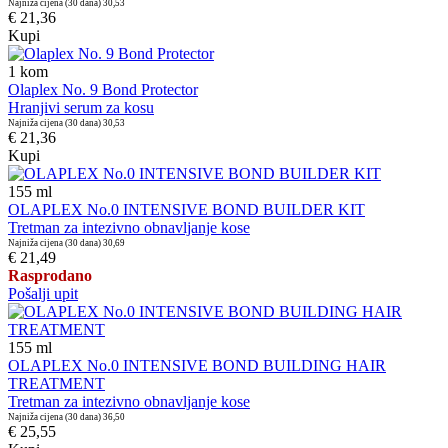
Najniža cijena (30 dana)
30,53
€ 21,36
Kupi
1
kom
Olaplex No. 9 Bond Protector
Hranjivi serum za kosu
Najniža cijena (30 dana)
30,53
€ 21,36
Kupi
155
ml
OLAPLEX No.0 INTENSIVE BOND BUILDER KIT
Tretman za intezivno obnavljanje kose
Najniža cijena (30 dana)
30,69
€ 21,49
Rasprodano
Pošalji upit
155
ml
OLAPLEX No.0 INTENSIVE BOND BUILDING HAIR
TREATMENT
Tretman za intezivno obnavljanje kose
Najniža cijena (30 dana)
36,50
€ 25,55