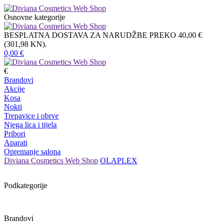
Osnovne kategorije
BESPLATNA DOSTAVA ZA NARUDŽBE PREKO 40,00 €
(301,98 KN).
0,00
€
€
Brandovi
Akcije
Kosa
Nokti
Trepavice i obrve
Njega lica i tijela
Pribori
Aparati
Opremanje salona
Diviana Cosmetics Web Shop
OLAPLEX
Podkategorije
Brandovi