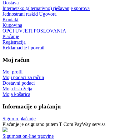
Dostava
Internetsko (alternativno) rješavanje sporova
Jednostrani raskid Ugovora
Kontakt
Kupovina
OPĆI UVJETI POSLOVANJA
Plaćanje
Registracija
Reklamacije i povrati
Moj račun
Moj profil
Moji podaci za račun
Dostavni podaci
Moja lista želja
Moja košarica
Informacije o plaćanju
Sigurno plaćanje
Plaćanje je osigurano putem T-Com PayWay servisa
Sigurnost on-line trgovine