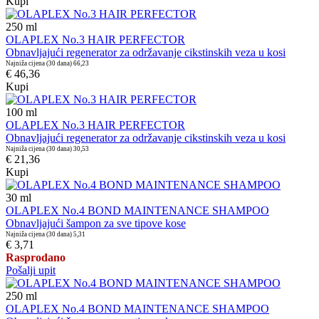
Kupi
250
ml
OLAPLEX No.3 HAIR PERFECTOR
Obnavljajući regenerator za održavanje cikstinskih veza u kosi
Najniža cijena (30 dana)
66,23
€ 46,36
Kupi
100
ml
OLAPLEX No.3 HAIR PERFECTOR
Obnavljajući regenerator za održavanje cikstinskih veza u kosi
Najniža cijena (30 dana)
30,53
€ 21,36
Kupi
30
ml
OLAPLEX No.4 BOND MAINTENANCE SHAMPOO
Obnavljajući šampon za sve tipove kose
Najniža cijena (30 dana)
5,31
€ 3,71
Rasprodano
Pošalji upit
250
ml
OLAPLEX No.4 BOND MAINTENANCE SHAMPOO