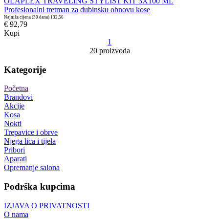
OLAPLEX TRAVELING STYLIST KIT 3X100 ML
Profesionalni tretman za dubinsku obnovu kose
Najniža cijena (30 dana)
132,56
€ 92,79
Kupi
1
20 proizvoda
Kategorije
Početna
Brandovi
Akcije
Kosa
Nokti
Trepavice i obrve
Njega lica i tijela
Pribori
Aparati
Opremanje salona
Podrška kupcima
IZJAVA O PRIVATNOSTI
O nama