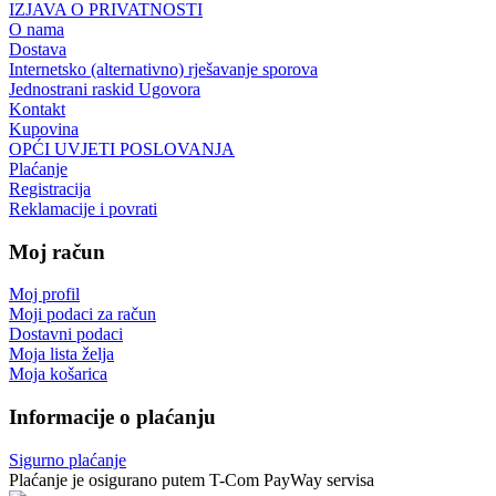
IZJAVA O PRIVATNOSTI
O nama
Dostava
Internetsko (alternativno) rješavanje sporova
Jednostrani raskid Ugovora
Kontakt
Kupovina
OPĆI UVJETI POSLOVANJA
Plaćanje
Registracija
Reklamacije i povrati
Moj račun
Moj profil
Moji podaci za račun
Dostavni podaci
Moja lista želja
Moja košarica
Informacije o plaćanju
Sigurno plaćanje
Plaćanje je osigurano putem T-Com PayWay servisa