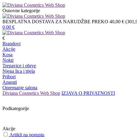
Osnovne kategorije
BESPLATNA DOSTAVA ZA NARUDŽBE PREKO 40,00 € (301,9
0,00
€
€
Brandovi
Akcije
Kosa
Nokti
Trepavice i obrve
Njega lica i tijela
Pribori
Aparati
Opremanje salona
Diviana Cosmetics Web Shop
IZJAVA O PRIVATNOSTI
Podkategorije
Akcije
Artikli na popustu