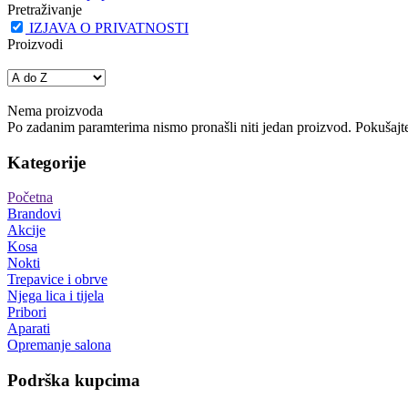
Pretraživanje
IZJAVA O PRIVATNOSTI
Proizvodi
Nema proizvoda
Po zadanim paramterima nismo pronašli niti jedan proizvod. Pokušajte 
Kategorije
Početna
Brandovi
Akcije
Kosa
Nokti
Trepavice i obrve
Njega lica i tijela
Pribori
Aparati
Opremanje salona
Podrška kupcima