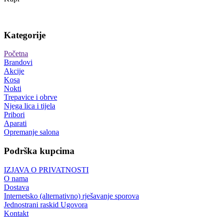
Kategorije
Početna
Brandovi
Akcije
Kosa
Nokti
Trepavice i obrve
Njega lica i tijela
Pribori
Aparati
Opremanje salona
Podrška kupcima
IZJAVA O PRIVATNOSTI
O nama
Dostava
Internetsko (alternativno) rješavanje sporova
Jednostrani raskid Ugovora
Kontakt