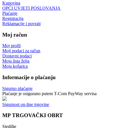
Kupovina
OPĆI UVJETI POSLOVANJA
Plaćanje
Registracija
Reklamacije i povrati
Moj račun
Moj profil
Moji podaci za račun
Dostavni podaci
Moja lista želja
Moja košarica
Informacije o plaćanju
Sigurno plaćanje
Plaćanje je osigurano putem T-Com PayWay servisa
Sigurnost on-line trgovine
MP TRGOVAČKI OBRT
Sjedište