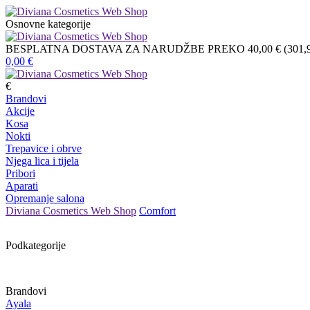
Osnovne kategorije
BESPLATNA DOSTAVA ZA NARUDŽBE PREKO 40,00 € (301,9
0,00
€
€
Brandovi
Akcije
Kosa
Nokti
Trepavice i obrve
Njega lica i tijela
Pribori
Aparati
Opremanje salona
Diviana Cosmetics Web Shop
Comfort
Podkategorije
Brandovi
Ayala