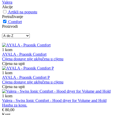
Valera
Akcije
Artikli na popustu
Pretraživanje
Comfort
Proizvodi
1
kom
AYALA - Praonik Comfort
Cijena dostave nije uključena u cijenu
Cijena na upit
1
kom
AYALA - Praonik Comfort P
Cijena dostave nije uključena u cijenu
Cijena na upit
1
kom
Valera - Swiss Ionic Comfort - Hood dryer for Volume and Hold
Hauba za kosu.
€ 80,00
Kupi