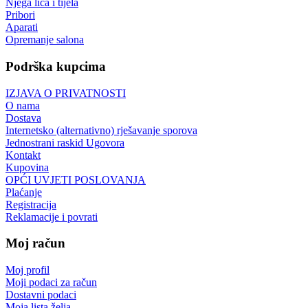
Njega lica i tijela
Pribori
Aparati
Opremanje salona
Podrška kupcima
IZJAVA O PRIVATNOSTI
O nama
Dostava
Internetsko (alternativno) rješavanje sporova
Jednostrani raskid Ugovora
Kontakt
Kupovina
OPĆI UVJETI POSLOVANJA
Plaćanje
Registracija
Reklamacije i povrati
Moj račun
Moj profil
Moji podaci za račun
Dostavni podaci
Moja lista želja