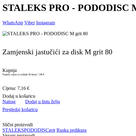
STALEKS PRO - PODODISC M 
WhatsApp
Viber
Instagram
Zamjenski jastučići za disk M grit 80
Kupnja
Najniža cijena (u zadnjih 30 dana):
7,96 €
Cijena: 7,16 €
Dodaj u košaricu
Natrag
Dodaj u listu želja
Pregledaj košaricu
Slični proizvodi
STALEKS
PODODISC
grit
Ruska pedikura
Vezani proizvodi