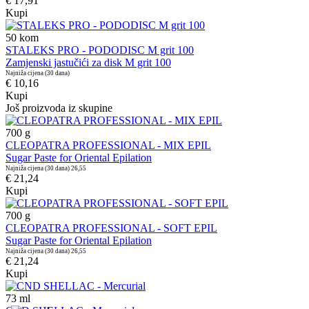
€ 17,91
Kupi
50
kom
STALEKS PRO - PODODISC M grit 100
Zamjenski jastučići za disk M grit 100
Najniža cijena (30 dana)
€ 10,16
Kupi
Još proizvoda iz skupine
700
g
CLEOPATRA PROFESSIONAL - MIX EPIL
Sugar Paste for Oriental Epilation
Najniža cijena (30 dana)
26,55
€ 21,24
Kupi
700
g
CLEOPATRA PROFESSIONAL - SOFT EPIL
Sugar Paste for Oriental Epilation
Najniža cijena (30 dana)
26,55
€ 21,24
Kupi
73
ml