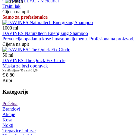
CND SHELLAC - Mercurial
Trajni lak
Cijena na upit
Samo za profesionalce
1000
ml
DAVINES Naturaltech Energizing Shampoo
Prevencija opadanju kose i masnom tjemenu. Profesionalna proizvod, pr
Cijena na upit
50
ml
DAVINES The Quick Fix Circle
Maska za brzi oporavak
Najniža cijena (30 dana)
11,00
€ 8,80
Kupi
Kategorije
Početna
Brandovi
Akcije
Kosa
Nokti
Trepavice i obrve