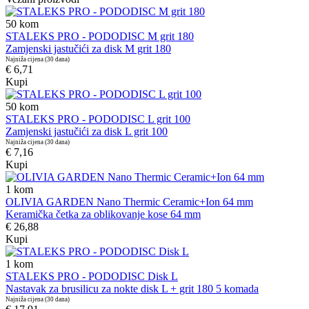
50
kom
STALEKS PRO - PODODISC M grit 180
Zamjenski jastučići za disk M grit 180
Najniža cijena (30 dana)
€ 6,71
Kupi
50
kom
STALEKS PRO - PODODISC L grit 100
Zamjenski jastučići za disk L grit 100
Najniža cijena (30 dana)
€ 7,16
Kupi
1
kom
OLIVIA GARDEN Nano Thermic Ceramic+Ion 64 mm
Keramička četka za oblikovanje kose 64 mm
€ 26,88
Kupi
1
kom
STALEKS PRO - PODODISC Disk L
Nastavak za brusilicu za nokte disk L + grit 180 5 komada
Najniža cijena (30 dana)