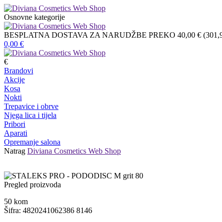
Osnovne kategorije
BESPLATNA DOSTAVA ZA NARUDŽBE PREKO 40,00 € (301,9
0,00
€
€
Brandovi
Akcije
Kosa
Nokti
Trepavice i obrve
Njega lica i tijela
Pribori
Aparati
Opremanje salona
Natrag
Diviana Cosmetics Web Shop
Pregled proizvoda
50
kom
Šifra: 4820241062386 8146