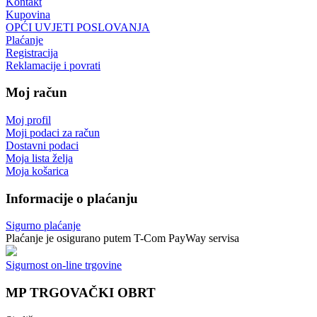
Kontakt
Kupovina
OPĆI UVJETI POSLOVANJA
Plaćanje
Registracija
Reklamacije i povrati
Moj račun
Moj profil
Moji podaci za račun
Dostavni podaci
Moja lista želja
Moja košarica
Informacije o plaćanju
Sigurno plaćanje
Plaćanje je osigurano putem T-Com PayWay servisa
Sigurnost on-line trgovine
MP TRGOVAČKI OBRT