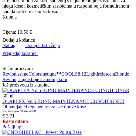
stručnosti u boji za kosu spojenoj s najnaprednijim sastojcima za
njegu kose i kozmetičkim sastojcima u rasponu boja formuliranom
kao da sadrži masku za kosu.
Kupnja
Cijena: 10,50 €
Dodaj u košaricu
Natrag
Dodaj u listu želja
Pregledaj košaricu
Slični proizvodi
Revlonissimo
Colorsmetique™
COOLS
8.12
Light
Iridescent
Blonde
Revlon
Trajne boje s amonijakom
Još proizvoda iz skupine
30
ml
OLAPLEX No.5 BOND MAINTENANCE CONDITIONER
Obnavljajući regenerator za sve tipove kose
Najniža cijena (30 dana)
5,31
€ 3,71
Rasprodano
Pošalji upit