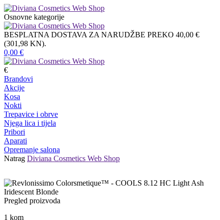
Osnovne kategorije
BESPLATNA DOSTAVA ZA NARUDŽBE PREKO 40,00 €
(301,98 KN).
0,00
€
€
Brandovi
Akcije
Kosa
Nokti
Trepavice i obrve
Njega lica i tijela
Pribori
Aparati
Opremanje salona
Natrag
Diviana Cosmetics Web Shop
Pregled proizvoda
1
kom