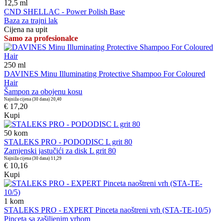
12,5
ml
CND SHELLAC - Power Polish Base
Baza za trajni lak
Cijena na upit
Samo za profesionalce
250
ml
DAVINES Minu Illuminating Protective Shampoo For Coloured
Hair
Šampon za obojenu kosu
Najniža cijena (30 dana)
20,40
€ 17,20
Kupi
50
kom
STALEKS PRO - PODODISC L grit 80
Zamjenski jastučići za disk L grit 80
Najniža cijena (30 dana)
11,29
€ 10,16
Kupi
1
kom
STALEKS PRO - EXPERT Pinceta naoštreni vrh (STA-TE-10/5)
Pinceta sa zašiljenim vrhom