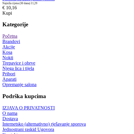
Najniža cijena (30 dana)
11,29
€ 10,16
Kupi
Kategorije
Početna
Brandovi
Akcije
Kosa
Nokti
Trepavice i obrve
Njega lica i tijela
Pribori
Aparati
Opremanje salona
Podrška kupcima
IZJAVA O PRIVATNOSTI
O nama
Dostava
Internetsko (alternativno) rješavanje sporova
Jednostrani raskid Ugovora