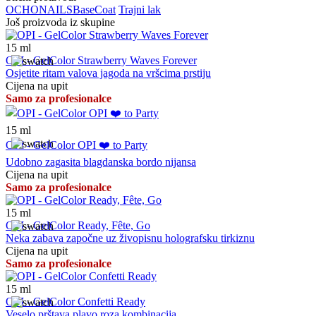
OCHO
NAILS
Base
Coat
Trajni lak
Još proizvoda iz skupine
15
ml
OPI - GelColor Strawberry Waves Forever
Osjetite ritam valova jagoda na vršcima prstiju
Cijena na upit
Samo za profesionalce
15
ml
OPI - GelColor OPI ❤️ to Party
Udobno zagasita blagdanska bordo nijansa
Cijena na upit
Samo za profesionalce
15
ml
OPI - GelColor Ready, Fête, Go
Neka zabava započne uz živopisnu holografsku tirkiznu
Cijena na upit
Samo za profesionalce
15
ml
OPI - GelColor Confetti Ready
Veselo prštava plavo roza kombinacija