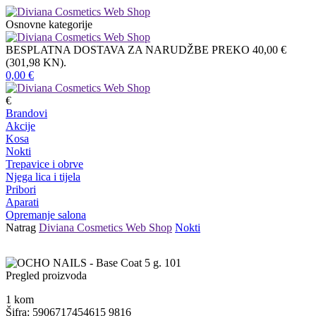
Osnovne kategorije
BESPLATNA DOSTAVA ZA NARUDŽBE PREKO 40,00 €
(301,98 KN).
0,00
€
€
Brandovi
Akcije
Kosa
Nokti
Trepavice i obrve
Njega lica i tijela
Pribori
Aparati
Opremanje salona
Natrag
Diviana Cosmetics Web Shop
Nokti
Pregled proizvoda
1
kom
Šifra: 5906717454615 9816