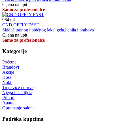
Cijena na upit
Samo za profesionalce
964
ml
CND OFFLY FAST
Skidač trajnog i običnog laka, gela,ljepila i prahova
Cijena na upit
Samo za profesionalce
Kategorije
Početna
Brandovi
Akcije
Kosa
Nokti
Trepavice i obrve
Njega lica i tijela
Pribori
Aparati
Opremanje salona
Podrška kupcima