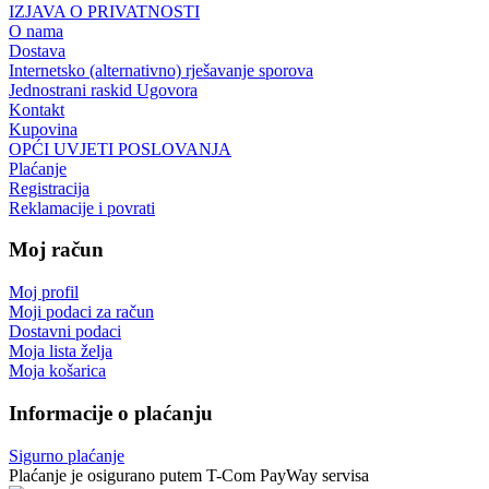
IZJAVA O PRIVATNOSTI
O nama
Dostava
Internetsko (alternativno) rješavanje sporova
Jednostrani raskid Ugovora
Kontakt
Kupovina
OPĆI UVJETI POSLOVANJA
Plaćanje
Registracija
Reklamacije i povrati
Moj račun
Moj profil
Moji podaci za račun
Dostavni podaci
Moja lista želja
Moja košarica
Informacije o plaćanju
Sigurno plaćanje
Plaćanje je osigurano putem T-Com PayWay servisa