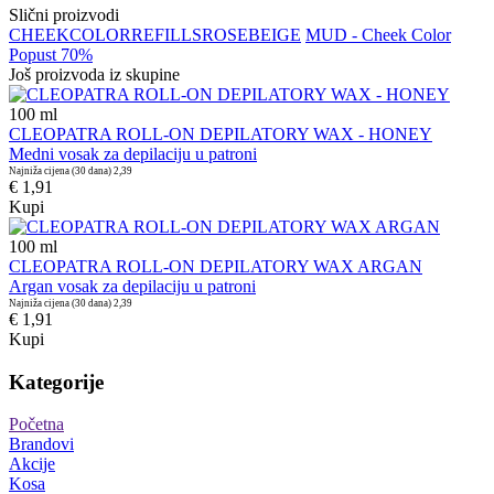
Slični proizvodi
CHEEK
COLOR
REFILLS
ROSE
BEIGE
MUD - Cheek Color
Popust 70%
Još proizvoda iz skupine
100
ml
CLEOPATRA ROLL-ON DEPILATORY WAX - HONEY
Medni vosak za depilaciju u patroni
Najniža cijena (30 dana)
2,39
€ 1,91
Kupi
100
ml
CLEOPATRA ROLL-ON DEPILATORY WAX ARGAN
Argan vosak za depilaciju u patroni
Najniža cijena (30 dana)
2,39
€ 1,91
Kupi
Kategorije
Početna
Brandovi
Akcije
Kosa