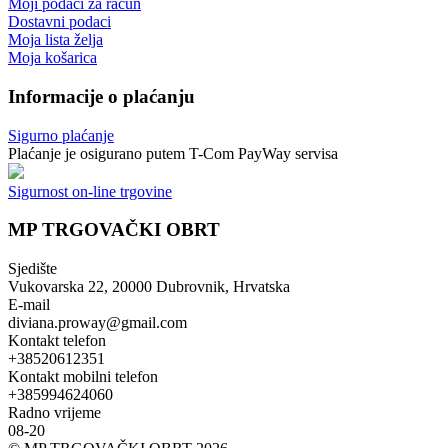
Moji podaci za račun
Dostavni podaci
Moja lista želja
Moja košarica
Informacije o plaćanju
Sigurno plaćanje
Plaćanje je osigurano putem T-Com PayWay servisa
Sigurnost on-line trgovine
MP TRGOVAČKI OBRT
Sjedište
Vukovarska 22, 20000 Dubrovnik, Hrvatska
E-mail
diviana.proway@gmail.com
Kontakt telefon
+38520612351
Kontakt mobilni telefon
+385994624060
Radno vrijeme
08-20