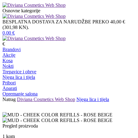
Osnovne kategorije
BESPLATNA DOSTAVA ZA NARUDŽBE PREKO 40,00 €
(301,98 KN).
0,00
€
€
Brandovi
Akcije
Kosa
Nokti
Trepavice i obrve
Njega lica i tijela
Pribori
Aparati
Opremanje salona
Natrag
Diviana Cosmetics Web Shop
Njega lica i tijela
Pregled proizvoda
1
kom