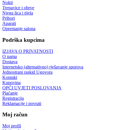
Nokti
Trepavice i obrve
Njega lica i tijela
Pribori
Aparati
Opremanje salona
Podrška kupcima
IZJAVA O PRIVATNOSTI
O nama
Dostava
Internetsko (alternativno) rješavanje sporova
Jednostrani raskid Ugovora
Kontakt
Kupovina
OPĆI UVJETI POSLOVANJA
Plaćanje
Registracija
Reklamacije i povrati
Moj račun
Moj profil