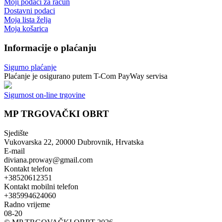
Moji podaci za račun
Dostavni podaci
Moja lista želja
Moja košarica
Informacije o plaćanju
Sigurno plaćanje
Plaćanje je osigurano putem T-Com PayWay servisa
Sigurnost on-line trgovine
MP TRGOVAČKI OBRT
Sjedište
Vukovarska 22, 20000 Dubrovnik, Hrvatska
E-mail
diviana.proway@gmail.com
Kontakt telefon
+38520612351
Kontakt mobilni telefon
+385994624060
Radno vrijeme
08-20