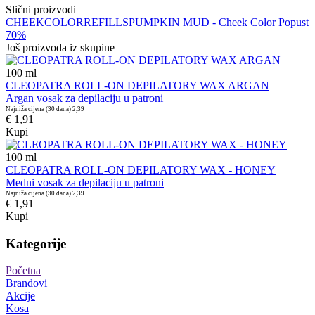
Slični proizvodi
CHEEK
COLOR
REFILLS
PUMPKIN
MUD - Cheek Color
Popust
70%
Još proizvoda iz skupine
100
ml
CLEOPATRA ROLL-ON DEPILATORY WAX ARGAN
Argan vosak za depilaciju u patroni
Najniža cijena (30 dana)
2,39
€ 1,91
Kupi
100
ml
CLEOPATRA ROLL-ON DEPILATORY WAX - HONEY
Medni vosak za depilaciju u patroni
Najniža cijena (30 dana)
2,39
€ 1,91
Kupi
Kategorije
Početna
Brandovi
Akcije
Kosa