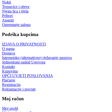
Nokti
Trepavice i obrve
Njega lica i tijela
Pribori
Aparati
Opremanje salona
Podrška kupcima
IZJAVA O PRIVATNOSTI
O nama
Dostava
Internetsko (alternativno) rješavanje sporova
Jednostrani raskid Ugovora
Kontakt
Kupovina
OPĆI UVJETI POSLOVANJA
Plaćanje
Registracija
Reklamacije i povrati
Moj račun
Moj profil