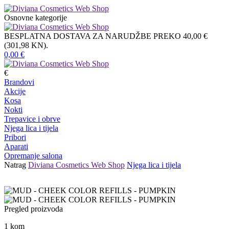
Osnovne kategorije
BESPLATNA DOSTAVA ZA NARUDŽBE PREKO 40,00 €
(301,98 KN).
0,00
€
€
Brandovi
Akcije
Kosa
Nokti
Trepavice i obrve
Njega lica i tijela
Pribori
Aparati
Opremanje salona
Natrag
Diviana Cosmetics Web Shop
Njega lica i tijela
Pregled proizvoda
1
kom