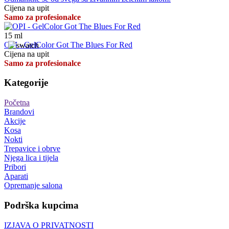
Cijena na upit
Samo za profesionalce
15
ml
OPI - GelColor Got The Blues For Red
Cijena na upit
Samo za profesionalce
Kategorije
Početna
Brandovi
Akcije
Kosa
Nokti
Trepavice i obrve
Njega lica i tijela
Pribori
Aparati
Opremanje salona
Podrška kupcima
IZJAVA O PRIVATNOSTI