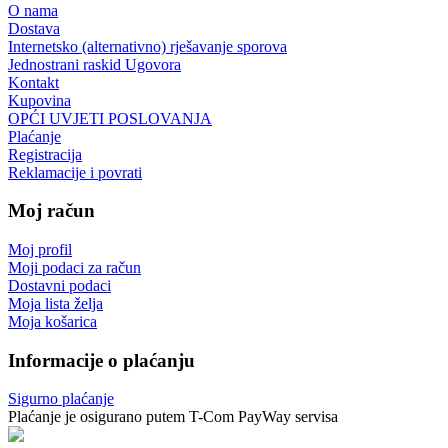
O nama
Dostava
Internetsko (alternativno) rješavanje sporova
Jednostrani raskid Ugovora
Kontakt
Kupovina
OPĆI UVJETI POSLOVANJA
Plaćanje
Registracija
Reklamacije i povrati
Moj račun
Moj profil
Moji podaci za račun
Dostavni podaci
Moja lista želja
Moja košarica
Informacije o plaćanju
Sigurno plaćanje
Plaćanje je osigurano putem T-Com PayWay servisa