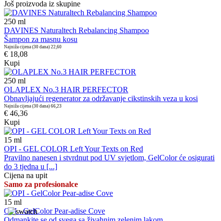
Još proizvoda iz skupine
250
ml
DAVINES Naturaltech Rebalancing Shampoo
Šampon za masnu kosu
Najniža cijena (30 dana)
22,60
€ 18,08
Kupi
250
ml
OLAPLEX No.3 HAIR PERFECTOR
Obnavljajući regenerator za održavanje cikstinskih veza u kosi
Najniža cijena (30 dana)
66,23
€ 46,36
Kupi
15
ml
OPI - GEL COLOR Left Your Texts on Red
Pravilno nanesen i stvrdnut pod UV svjetlom, GelColor će osigurati
do 3 tjedna u [...]
Cijena na upit
Samo za profesionalce
15
ml
OPI - GelColor Pear-adise Cove
Odmankite se od svega sa živahnim zelenim lakom.