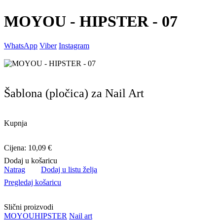
MOYOU - HIPSTER - 07
WhatsApp
Viber
Instagram
Šablona (pločica) za Nail Art
Kupnja
Cijena: 10,09 €
Dodaj u košaricu
Natrag
Dodaj u listu želja
Pregledaj košaricu
Slični proizvodi
MOYOU
HIPSTER
Nail art