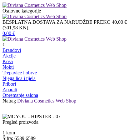
Osnovne kategorije
BESPLATNA DOSTAVA ZA NARUDŽBE PREKO 40,00 €
(301,98 KN).
0,00
€
€
Brandovi
Akcije
Kosa
Nokti
Trepavice i obrve
Njega lica i tijela
Pribori
Aparati
Opremanje salona
Natrag
Diviana Cosmetics Web Shop
Pregled proizvoda
1
kom
Šifra: 6589 6589