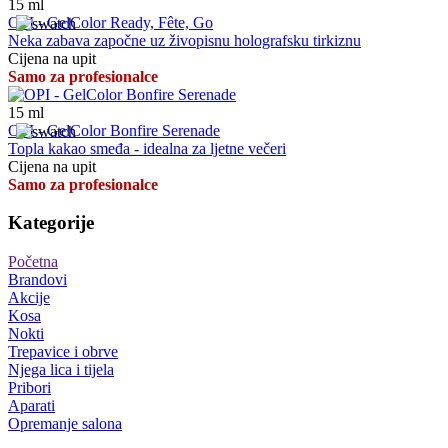
15
ml
OPI - GelColor Ready, Fête, Go
Neka zabava započne uz živopisnu holografsku tirkiznu
Cijena na upit
Samo za profesionalce
15
ml
OPI - GelColor Bonfire Serenade
Topla kakao smeđa - idealna za ljetne večeri
Cijena na upit
Samo za profesionalce
Kategorije
Početna
Brandovi
Akcije
Kosa
Nokti
Trepavice i obrve
Njega lica i tijela
Pribori
Aparati
Opremanje salona