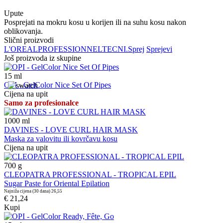
Upute
Posprejati na mokru kosu u korijen ili na suhu kosu nakon
oblikovanja.
Slični proizvodi
L'OREAL
PROFESSIONNEL
TECNI.
Sprej
Sprejevi
Još proizvoda iz skupine
15
ml
OPI - GelColor Nice Set Of Pipes
Cijena na upit
Samo za profesionalce
1000
ml
DAVINES - LOVE CURL HAIR MASK
Maska za valovitu ili kovrčavu kosu
Cijena na upit
700
g
CLEOPATRA PROFESSIONAL - TROPICAL EPIL
Sugar Paste for Oriental Epilation
Najniža cijena (30 dana)
26,55
€ 21,24
Kupi