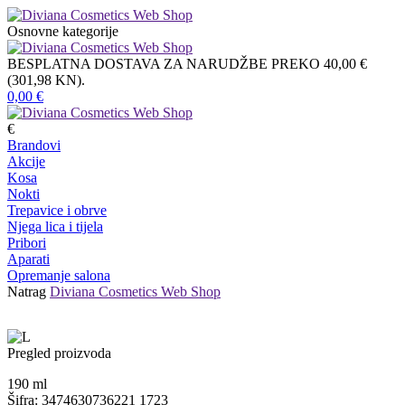
Osnovne kategorije
BESPLATNA DOSTAVA ZA NARUDŽBE PREKO 40,00 €
(301,98 KN).
0,00
€
€
Brandovi
Akcije
Kosa
Nokti
Trepavice i obrve
Njega lica i tijela
Pribori
Aparati
Opremanje salona
Natrag
Diviana Cosmetics Web Shop
Pregled proizvoda
190
ml
Šifra: 3474630736221 1723