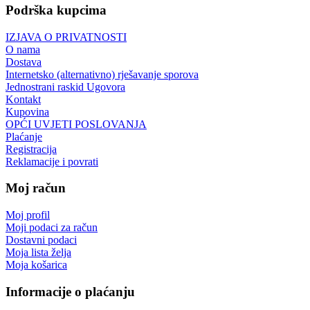
Podrška kupcima
IZJAVA O PRIVATNOSTI
O nama
Dostava
Internetsko (alternativno) rješavanje sporova
Jednostrani raskid Ugovora
Kontakt
Kupovina
OPĆI UVJETI POSLOVANJA
Plaćanje
Registracija
Reklamacije i povrati
Moj račun
Moj profil
Moji podaci za račun
Dostavni podaci
Moja lista želja
Moja košarica
Informacije o plaćanju