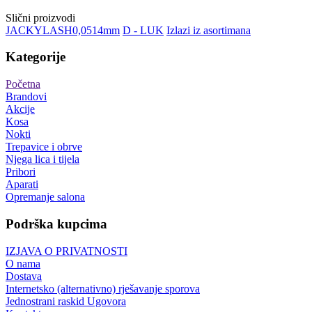
Slični proizvodi
JACKY
LASH
0,05
14mm
D - LUK
Izlazi iz asortimana
Kategorije
Početna
Brandovi
Akcije
Kosa
Nokti
Trepavice i obrve
Njega lica i tijela
Pribori
Aparati
Opremanje salona
Podrška kupcima
IZJAVA O PRIVATNOSTI
O nama
Dostava
Internetsko (alternativno) rješavanje sporova
Jednostrani raskid Ugovora