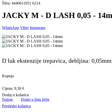
Šifra: 4440611051 6214
JACKY M - D LASH 0,05 - 14
WhatsApp
Viber
Instagram
D luk ekstenzije trepavica, debljina: 0,05m
Kupnja
Cijena: 9,36 €
Dodaj u košaricu
Natrag
Dodaj u listu želja
Pregledaj košaricu