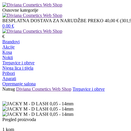
Osnovne kategorije
BESPLATNA DOSTAVA ZA NARUDŽBE PREKO 40,00 € (301,9
0,00
€
€
Brandovi
Akcije
Kosa
Nokti
Trepavice i obrve
Njega lica i tijela
Pribori
Aparati
Opremanje salona
Natrag
Diviana Cosmetics Web Shop
Trepavice i obrve
Pregled proizvoda
1
kom