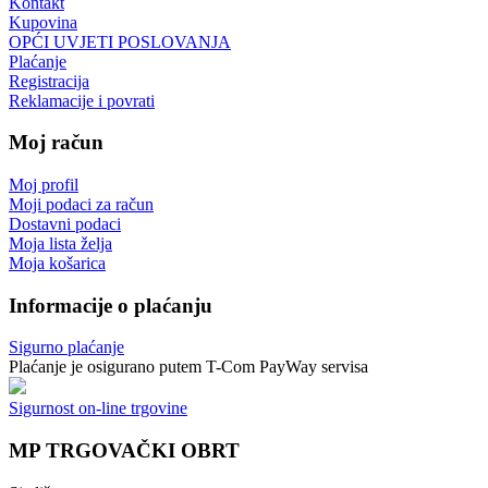
Kontakt
Kupovina
OPĆI UVJETI POSLOVANJA
Plaćanje
Registracija
Reklamacije i povrati
Moj račun
Moj profil
Moji podaci za račun
Dostavni podaci
Moja lista želja
Moja košarica
Informacije o plaćanju
Sigurno plaćanje
Plaćanje je osigurano putem T-Com PayWay servisa
Sigurnost on-line trgovine
MP TRGOVAČKI OBRT