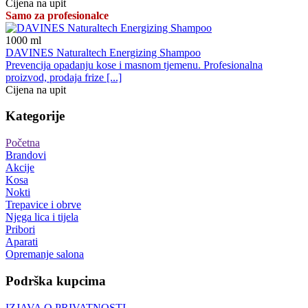
Cijena na upit
Samo za profesionalce
1000
ml
DAVINES Naturaltech Energizing Shampoo
Prevencija opadanju kose i masnom tjemenu. Profesionalna
proizvod, prodaja frize [...]
Cijena na upit
Kategorije
Početna
Brandovi
Akcije
Kosa
Nokti
Trepavice i obrve
Njega lica i tijela
Pribori
Aparati
Opremanje salona
Podrška kupcima
IZJAVA O PRIVATNOSTI