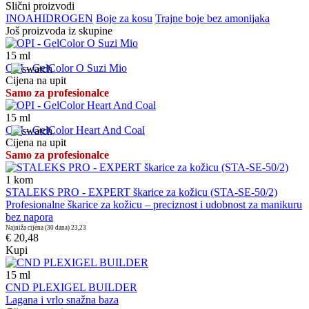
Slični proizvodi
INOA
HIDROGEN
Boje za kosu
Trajne boje bez amonijaka
Još proizvoda iz skupine
15
ml
OPI - GelColor O Suzi Mio
Cijena na upit
Samo za profesionalce
15
ml
OPI - GelColor Heart And Coal
Cijena na upit
Samo za profesionalce
1
kom
STALEKS PRO - EXPERT škarice za kožicu (STA-SE-50/2)
Profesionalne škarice za kožicu – preciznost i udobnost za manikuru
bez napora
Najniža cijena (30 dana)
23,23
€ 20,48
Kupi
15
ml
CND PLEXIGEL BUILDER
Lagana i vrlo snažna baza