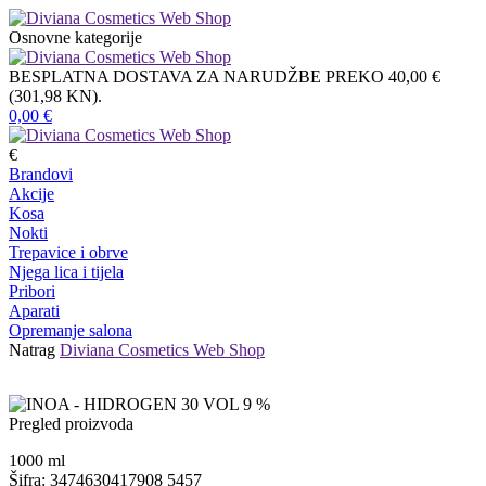
Osnovne kategorije
BESPLATNA DOSTAVA ZA NARUDŽBE PREKO 40,00 €
(301,98 KN).
0,00
€
€
Brandovi
Akcije
Kosa
Nokti
Trepavice i obrve
Njega lica i tijela
Pribori
Aparati
Opremanje salona
Natrag
Diviana Cosmetics Web Shop
Pregled proizvoda
1000
ml
Šifra: 3474630417908 5457