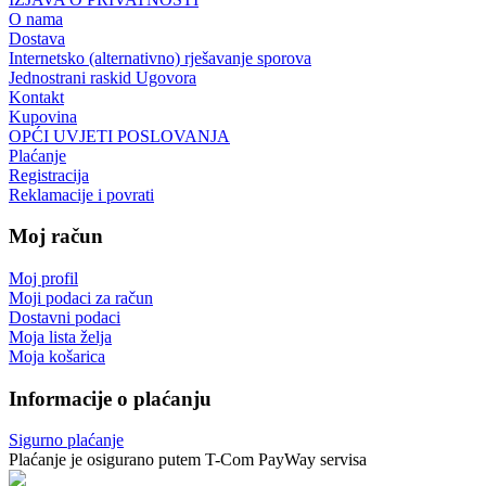
O nama
Dostava
Internetsko (alternativno) rješavanje sporova
Jednostrani raskid Ugovora
Kontakt
Kupovina
OPĆI UVJETI POSLOVANJA
Plaćanje
Registracija
Reklamacije i povrati
Moj račun
Moj profil
Moji podaci za račun
Dostavni podaci
Moja lista želja
Moja košarica
Informacije o plaćanju
Sigurno plaćanje
Plaćanje je osigurano putem T-Com PayWay servisa