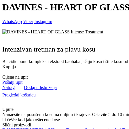
DAVINES - HEART OF GLASS I
WhatsApp
Viber
Instagram
Intenzivan tretman za plavu kosu
Biacidic bond kompleks i ekstrakt baobaba jačaju kosu i štite kosu od 
Kupnja
Cijena na upit
Pošalji upit
Natrag
Dodaj u listu želja
Pregledaj košaricu
Upute
Nanaesite na posušenu kosu na duljinu i krajeve- Ostavite 5 do 10 minut
ili češće kod jako oštećene kose.
Slični proizvodi