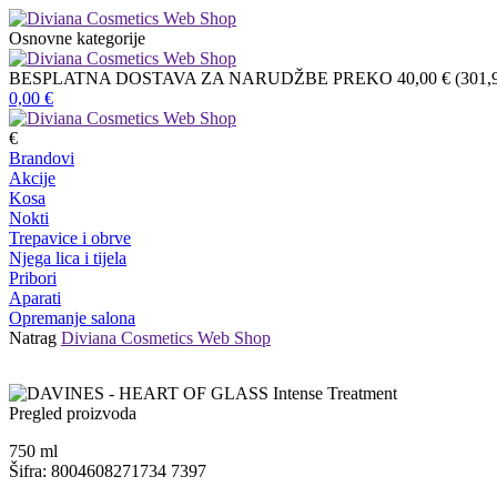
Osnovne kategorije
BESPLATNA DOSTAVA ZA NARUDŽBE PREKO 40,00 € (301,9
0,00
€
€
Brandovi
Akcije
Kosa
Nokti
Trepavice i obrve
Njega lica i tijela
Pribori
Aparati
Opremanje salona
Natrag
Diviana Cosmetics Web Shop
Pregled proizvoda
750
ml
Šifra: 8004608271734 7397