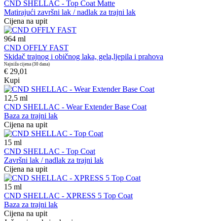
CND SHELLAC - Top Coat Matte
Matirajući završni lak / nadlak za trajni lak
Cijena na upit
964
ml
CND OFFLY FAST
Skidač trajnog i običnog laka, gela,ljepila i prahova
Najniža cijena (30 dana)
€ 29,01
Kupi
12,5
ml
CND SHELLAC - Wear Extender Base Coat
Baza za trajni lak
Cijena na upit
15
ml
CND SHELLAC - Top Coat
Završni lak / nadlak za trajni lak
Cijena na upit
15
ml
CND SHELLAC - XPRESS 5 Top Coat
Baza za trajni lak
Cijena na upit