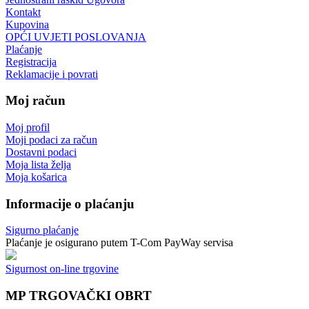
Kontakt
Kupovina
OPĆI UVJETI POSLOVANJA
Plaćanje
Registracija
Reklamacije i povrati
Moj račun
Moj profil
Moji podaci za račun
Dostavni podaci
Moja lista želja
Moja košarica
Informacije o plaćanju
Sigurno plaćanje
Plaćanje je osigurano putem T-Com PayWay servisa
Sigurnost on-line trgovine
MP TRGOVAČKI OBRT