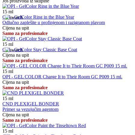
Još proizvoda iz skupine
15
ml
OPI - GelColor Ring in the Blue Year
Odlučno zaplešite u profinjenom i razigranom plavom
Cijena na upit
Samo za profesionalce
15
ml
OPI - GelColor Stay Classic Base Coat
Cijena na upit
Samo za profesionalce
15
ml
OPI - GEL COLOR Charge It to Their Room GC P009 15 ml.
Cijena na upit
Samo za profesionalce
15
ml
CND PLEXIGEL BONDER
Primer sa vezujućim agentom
Cijena na upit
Samo za profesionalce
15
ml