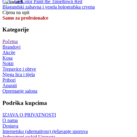
OPI - GelColor Paint the Tinseltown Red
Blagandski zabavna i vesela holografska crvena
Cijena na upit
Samo za profesionalce
Kategorije
Početna
Brandovi
Akcije
Kosa
Nokti
Trepavice i obrve
Njega lica i tijela
Pribori
Aparati
Opremanje salona
Podrška kupcima
IZJAVA O PRIVATNOSTI
O nama
Dostava
Internetsko (alternativno) rješavanje sporova
Jednostrani raskid Ugovora