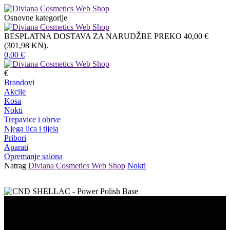
Osnovne kategorije
BESPLATNA DOSTAVA ZA NARUDŽBE PREKO 40,00 €
(301,98 KN).
0,00
€
€
Brandovi
Akcije
Kosa
Nokti
Trepavice i obrve
Njega lica i tijela
Pribori
Aparati
Opremanje salona
Natrag
Diviana Cosmetics Web Shop
Nokti