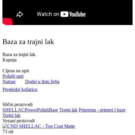
Baza za trajni lak
Baza za trajni lak.
Kupnja
Cijena na upit
Pošalji upit
Natrag
Dodaj u listu želja
Pregledaj košaricu
Slični proizvodi
SHELLAC
Power
Polish
Base
Trajni lak
Priprema - primeri i baze
Trajni lak
Vezani proizvodi
73
ml